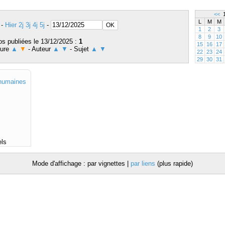
<<
1
L
M
M
-
Hier
2j
3j
4j
5j
-
1
2
3
8
9
10
os publiées le 13/12/2025 :
1
15
16
17
eure
▲
▼
- Auteur
▲
▼
- Sujet
▲
▼
22
23
24
29
30
31
 humaines
els
Mode d'affichage : par vignettes |
par liens
(plus rapide)