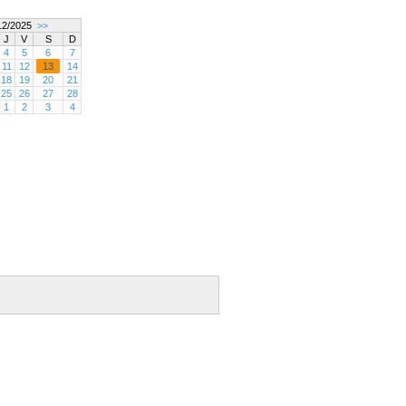
2/2025
>>
J
V
S
D
4
5
6
7
11
12
13
14
18
19
20
21
25
26
27
28
1
2
3
4