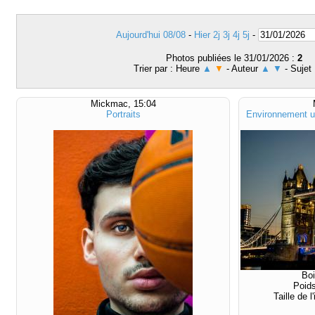
Aujourd'hui 08/08
-
Hier
2j
3j
4j
5j
-
Photos publiées le 31/01/2026 :
2
Trier par : Heure
▲
▼
- Auteur
▲
▼
- Sujet
Mickmac, 15:04
Portraits
Environnement ur
Boi
Poids
Taille de 