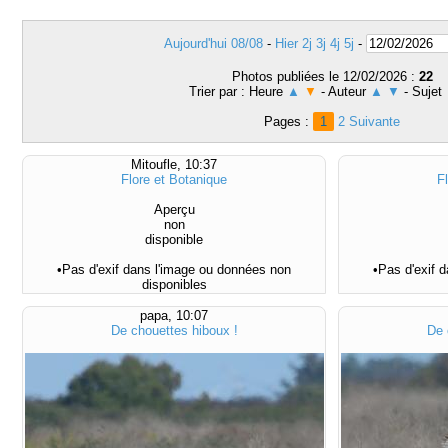
Aujourd'hui 08/08
-
Hier
2j
3j
4j
5j
-
Photos publiées le 12/02/2026 :
22
Trier par : Heure
▲
▼
- Auteur
▲
▼
- Sujet
Pages :
1
2
Suivante
Mitoufle, 10:37
Flore et Botanique
F
Aperçu
non
disponible
•Pas d'exif dans l'image ou données non
•Pas d'exif 
disponibles
papa, 10:07
De chouettes hiboux !
De 