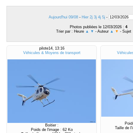
Aujourd'hui 09/08
-
Hier
2j
3j
4j
5j
-
Photos publiées le 12/03/2026 :
4
Trier par : Heure
▲
▼
- Auteur
▲
▼
- Sujet
pilote14, 13:16
Véhicules & Moyens de transport
Véhicule
Poid
Boitier :
Taille de 
Poids de l'image : 62 Ko