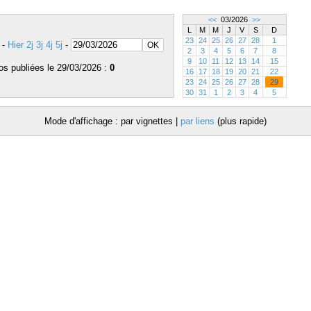
<<
03/2026
>>
L
M
M
J
V
S
D
23
24
25
26
27
28
1
-
Hier
2j
3j
4j
5j
-
2
3
4
5
6
7
8
9
10
11
12
13
14
15
os publiées le 29/03/2026 :
0
16
17
18
19
20
21
22
23
24
25
26
27
28
29
30
31
1
2
3
4
5
Mode d'affichage : par vignettes |
par liens
(plus rapide)