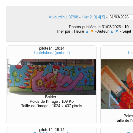
Aujourd'hui 07/08
-
Hier
2j
3j
4j
5j
-
Photos publiées le 31/03/2026 :
10
Trier par : Heure
▲
▼
- Auteur
▲
▼
- Sujet
pilote14, 19:14
Teufelsberg (partie 2)
Teu
Boitier :
Poids de l'image : 109 Ko
Taille de l'image : 1024 x 407 pixels
Poids
Taille de 
pilote14, 19:14