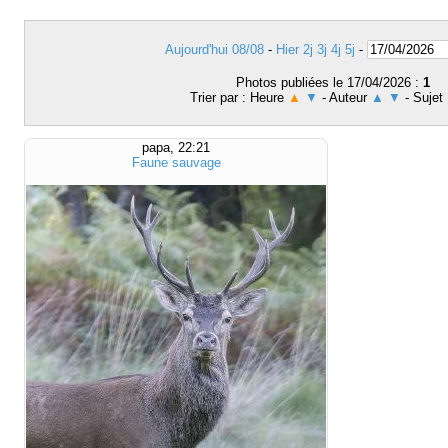
Aujourd'hui 08/08
-
Hier
2j
3j
4j
5j
-
Photos publiées le 17/04/2026 :
1
Trier par : Heure
▲
▼
- Auteur
▲
▼
- Sujet
papa, 22:21
Faune sauvage