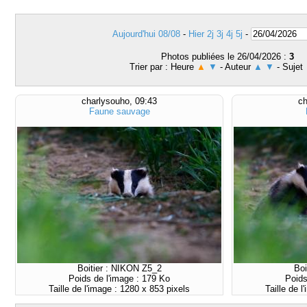
Aujourd'hui 08/08
-
Hier
2j
3j
4j
5j
-
Photos publiées le 26/04/2026 :
3
Trier par : Heure
▲
▼
- Auteur
▲
▼
- Sujet
charlysouho, 09:43
ch
Faune sauvage
Boitier : NIKON Z5_2
Boi
Poids de l'image : 179 Ko
Poids
Taille de l'image : 1280 x 853 pixels
Taille de 