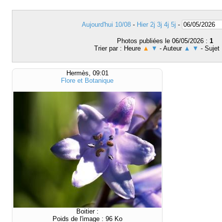
Aujourd'hui 10/08
-
Hier
2j
3j
4j
5j
-
Photos publiées le 06/05/2026 :
1
Trier par : Heure
▲
▼
- Auteur
▲
▼
- Sujet
Hermès, 09:01
Flore et Botanique
Boitier :
Poids de l'image : 96 Ko