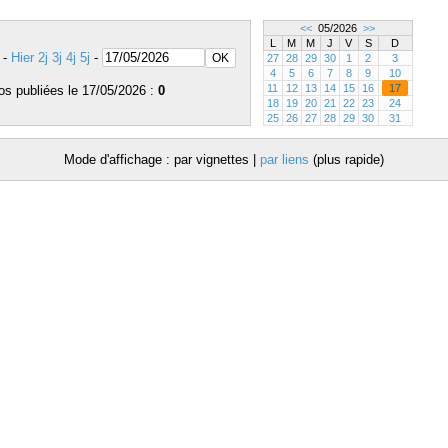
<<
05/2026
>>
L
M
M
J
V
S
D
-
Hier
2j
3j
4j
5j
-
27
28
29
30
1
2
3
4
5
6
7
8
9
10
11
12
13
14
15
16
17
os publiées le 17/05/2026 :
0
18
19
20
21
22
23
24
25
26
27
28
29
30
31
Mode d'affichage : par vignettes |
par liens
(plus rapide)