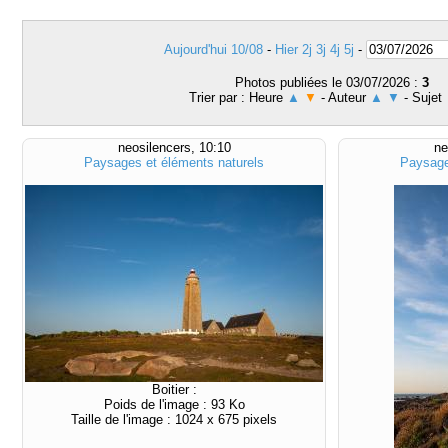
Aujourd'hui 10/08
-
Hier
2j
3j
4j
5j
-
Photos publiées le 03/07/2026 :
3
Trier par : Heure
▲
▼
- Auteur
▲
▼
- Sujet
neosilencers, 10:10
ne
Paysages et éléments naturels
Paysage
Boitier :
Poids de l'image : 93 Ko
Taille de l'image : 1024 x 675 pixels