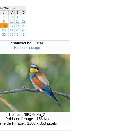
7/2026
>>
J
V
S
D
2
3
4
5
9
10
11
12
16
17
18
19
23
24
25
26
30
31
1
2
charlysouho, 10:34
Faune sauvage
Boitier : NIKON Z5_2
Poids de l'image : 156 Ko
aille de l'image : 1280 x 853 pixels