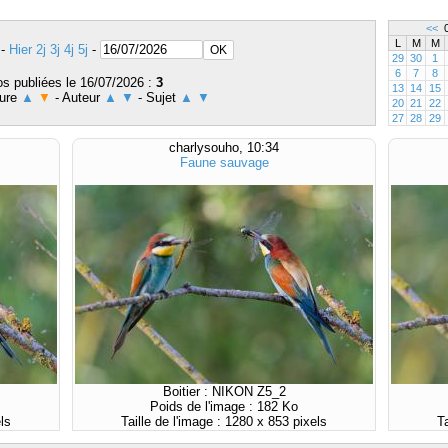
<<
0
L
M
M
-
Hier
2j
3j
4j
5j
-
29
30
1
6
7
8
s publiées le 16/07/2026 :
3
13
14
15
eure
▲
▼
- Auteur
▲
▼
- Sujet
▲
▼
20
21
22
27
28
29
charlysouho, 10:34
Faune sauvage
Boitier : NIKON Z5_2
Poids de l'image : 182 Ko
ls
Taille de l'image : 1280 x 853 pixels
T