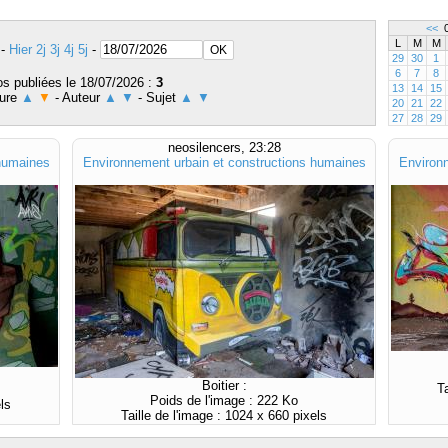
<<
0
L
M
M
-
Hier
2j
3j
4j
5j
-
29
30
1
6
7
8
s publiées le 18/07/2026 :
3
13
14
15
eure
▲
▼
- Auteur
▲
▼
- Sujet
▲
▼
20
21
22
27
28
29
neosilencers, 23:28
 humaines
Environnement urbain et constructions humaines
Environn
Boitier :
T
Poids de l'image : 222 Ko
ls
Taille de l'image : 1024 x 660 pixels