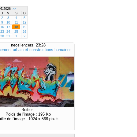
7/2026
>>
J
V
S
D
2
3
4
5
9
10
11
12
16
17
18
19
23
24
25
26
30
31
1
2
neosilencers, 23:28
ement urbain et constructions humaines
Boitier :
Poids de l'image : 195 Ko
aille de l'image : 1024 x 568 pixels