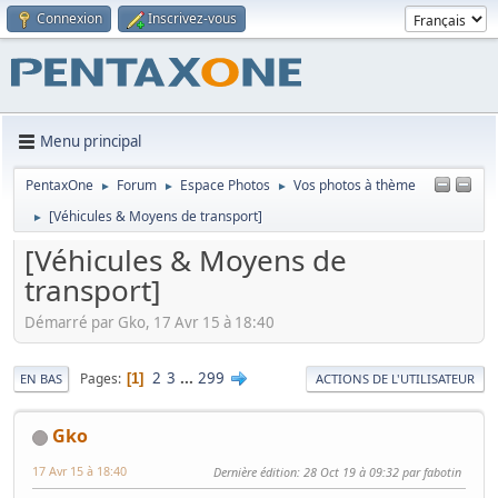
Connexion
Inscrivez-vous
Menu principal
PentaxOne
Forum
Espace Photos
Vos photos à thème
►
►
►
[Véhicules & Moyens de transport]
►
[Véhicules & Moyens de
transport]
Démarré par Gko, 17 Avr 15 à 18:40
2
3
...
299
Pages
1
EN BAS
ACTIONS DE L'UTILISATEUR
Gko
17 Avr 15 à 18:40
Dernière édition
: 28 Oct 19 à 09:32 par fabotin