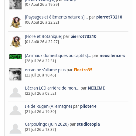
[07 Août 26 à 19:39]
[Paysages et éléments naturels]...
par
pierrot73210
[06 Août 26 à 22:32]
[Flore et Botanique]
par
pierrot73210
[01 Août 26 à 22:27]
[Animaux domestiques ou captifs]...
par
neosilencers
[28 Juil 26 à 22:31]
ecran ne s'allume plus
par
Electro35
[23 Juil 26 à 10:46]
L'écran LCD arrière de mon...
par
NEILIME
[22 Juil 26 à 08:52]
Ile de Rugen (Allemagne)
par
pilote14
[21 Juil 26 à 19:30]
CarpoDingo (Juin 2020)
par
studiotopia
[21 Juil 26 à 18:37]