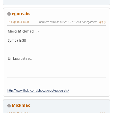
egoteabs
14 Sep 15 à 18:35
Dernière édition
: 14 Sep 15 à 19:44 par egoteabs
#10
Merci
Mickmac
! ;)
Sympa la 3!!
Un biau bateau:
http://www.flickr.com/photos/egoteabs/sets/
Mickmac
14 Sep 15 à 22:17