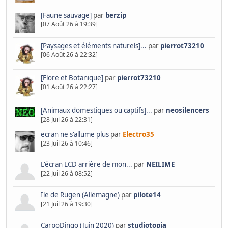
[Faune sauvage]
par
berzip
[07 Août 26 à 19:39]
[Paysages et éléments naturels]...
par
pierrot73210
[06 Août 26 à 22:32]
[Flore et Botanique]
par
pierrot73210
[01 Août 26 à 22:27]
[Animaux domestiques ou captifs]...
par
neosilencers
[28 Juil 26 à 22:31]
ecran ne s'allume plus
par
Electro35
[23 Juil 26 à 10:46]
L'écran LCD arrière de mon...
par
NEILIME
[22 Juil 26 à 08:52]
Ile de Rugen (Allemagne)
par
pilote14
[21 Juil 26 à 19:30]
CarpoDingo (Juin 2020)
par
studiotopia