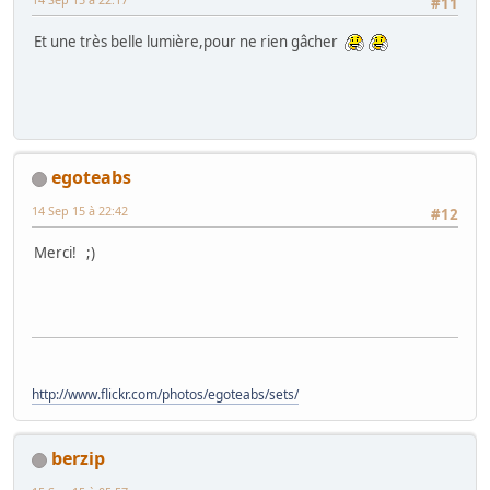
#11
Et une très belle lumière,pour ne rien gâcher
egoteabs
14 Sep 15 à 22:42
#12
Merci! ;)
http://www.flickr.com/photos/egoteabs/sets/
berzip