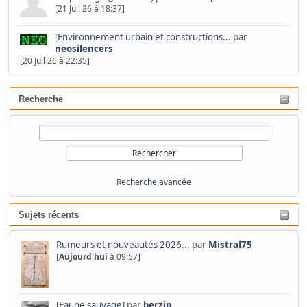
[21 Juil 26 à 18:37]
[Environnement urbain et constructions...
par
neosilencers
[20 Juil 26 à 22:35]
Recherche
Recherche avancée
Sujets récents
Rumeurs et nouveautés 2026...
par
Mistral75
[
Aujourd'hui
à 09:57]
[Faune sauvage]
par
berzip