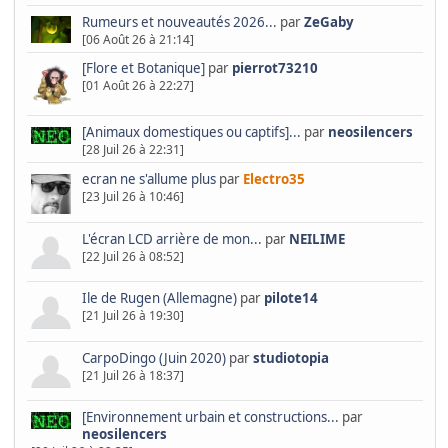
Rumeurs et nouveautés 2026...
par
ZeGaby
[06 Août 26 à 21:14]
[Flore et Botanique]
par
pierrot73210
[01 Août 26 à 22:27]
[Animaux domestiques ou captifs]...
par
neosilencers
[28 Juil 26 à 22:31]
ecran ne s'allume plus
par
Electro35
[23 Juil 26 à 10:46]
L'écran LCD arrière de mon...
par
NEILIME
[22 Juil 26 à 08:52]
Ile de Rugen (Allemagne)
par
pilote14
[21 Juil 26 à 19:30]
CarpoDingo (Juin 2020)
par
studiotopia
[21 Juil 26 à 18:37]
[Environnement urbain et constructions...
par
neosilencers