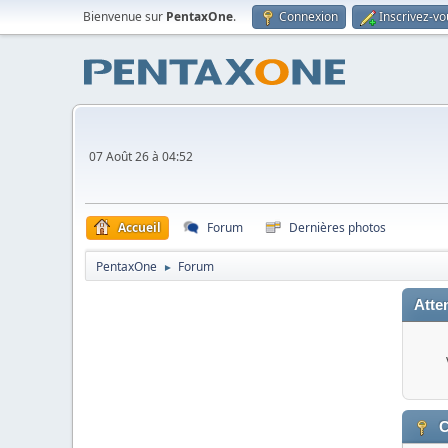
Bienvenue sur
PentaxOne
.
Connexion
Inscrivez-vo
07 Août 26 à 04:52
Accueil
Forum
Dernières photos
PentaxOne
Forum
►
Atten
C