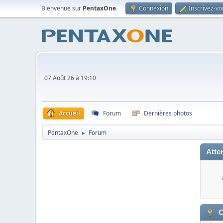
Bienvenue sur
PentaxOne
.
Connexion
Inscrivez-vo
07 Août 26 à 19:10
Accueil
Forum
Dernières photos
PentaxOne
Forum
►
Atten
C