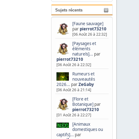
Sujets récents
[Faune sauvage]
par
pierrot73210
[06 Août 26 à 22:32]
[Paysages et
éléments
naturels]...
par
pierrot73210
[06 Août 26 à 22:32]
Rumeurs et
nouveautés
2026...
par
ZeGaby
[06 Août 26 à 21:14]
[Flore et
Botanique]
par
pierrot73210
[01 Août 26 à 22:27]
[Animaux
domestiques ou
captifs]...
par