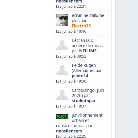
neosilencers
[28 Juil 26 à 22:31]
ecran ne s'allume
plus
par
Electro35
[23 Juil 26 à 10:46]
L'écran LCD
arrière de mon...
par
NEILIME
[22 Juil 26 à 08:52]
Ile de Rugen
(Allemagne)
par
pilote14
[21 Juil 26 à 19:30]
CarpoDingo (Juin
2020)
par
studiotopia
[21 Juil 26 à 18:37]
[Environnement
urbain et
constructions...
par
neosilencers
[20 Juil 26 à 22:35]