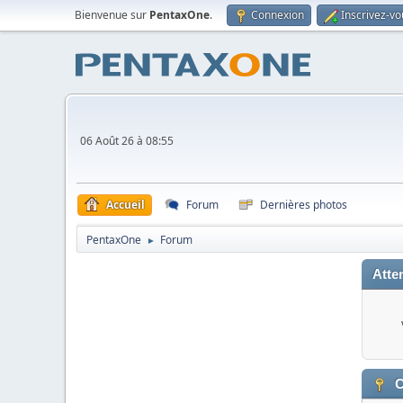
Bienvenue sur
PentaxOne
.
Connexion
Inscrivez-vo
06 Août 26 à 08:55
Accueil
Forum
Dernières photos
PentaxOne
Forum
►
Atten
C