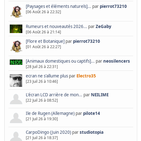
[Paysages et éléments naturels]...
par
pierrot73210
[06 Août 26 à 22:32]
Rumeurs et nouveautés 2026...
par
ZeGaby
[06 Août 26 à 21:14]
[Flore et Botanique]
par
pierrot73210
[01 Août 26 à 22:27]
[Animaux domestiques ou captifs]...
par
neosilencers
[28 Juil 26 à 22:31]
ecran ne s'allume plus
par
Electro35
[23 Juil 26 à 10:46]
L'écran LCD arrière de mon...
par
NEILIME
[22 Juil 26 à 08:52]
Ile de Rugen (Allemagne)
par
pilote14
[21 Juil 26 à 19:30]
CarpoDingo (Juin 2020)
par
studiotopia
[21 Juil 26 à 18:37]