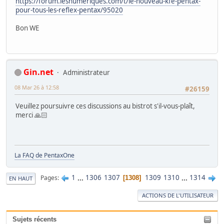
https://forum.lesnumeriques.com/t/le-nouveau-kfe-pentax-
pour-tous-les-reflex-pentax/95020
Bon WE
Gin.net
Administrateur
08 Mar 26 à 12:58
#26159
Veuillez poursuivre ces discussions au bistrot s'il-vous-plaît,
merci 🙏🏻
La FAQ de PentaxOne
1
...
1306
1307
1309
1310
...
1314
Pages
1308
EN HAUT
ACTIONS DE L'UTILISATEUR
Sujets récents