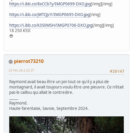
https://i.ibb.co/8xCCb7y/IMGP0699-DXO.jpg
[/img][/img]
https://i.ibb.co/jWTQJcY/IMGP0695-DXO.jpg
[/img]
https://i.ibb.co/k3S0MSH/IMGP0706-DXO.jpg
[/img][/img]
18 250 K5II
😎
pierrot73210
23 Fév 26 à 22:37
#26147
Raymond avait beau être un pin tout ce qu'il y a plus de
montagnard, il avait toujours voulu être une pieuvre. Ce n'était
pas le caillou qui allait le contredire.
_____
Raymond.
Haute-Tarentaise, Savoie, Septembre 2024.