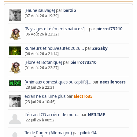
[Faune sauvage]
par
berzip
[07 Août 26 à 19:39]
[Paysages et éléments naturels]...
par
pierrot73210
[06 Août 26 à 22:32]
Rumeurs et nouveautés 2026...
par
ZeGaby
[06 Août 26 à 21:14]
[Flore et Botanique]
par
pierrot73210
[01 Août 26 à 22:27]
[Animaux domestiques ou captifs]...
par
neosilencers
[28 Juil 26 à 22:31]
ecran ne s'allume plus
par
Electro35
[23 Juil 26 à 10:46]
L'écran LCD arrière de mon...
par
NEILIME
[22 Juil 26 à 08:52]
Ile de Rugen (Allemagne)
par
pilote14