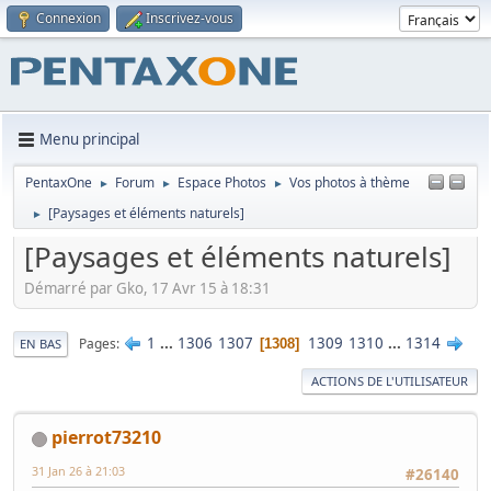
Connexion
Inscrivez-vous
Menu principal
PentaxOne
Forum
Espace Photos
Vos photos à thème
►
►
►
[Paysages et éléments naturels]
►
[Paysages et éléments naturels]
Démarré par Gko, 17 Avr 15 à 18:31
1
...
1306
1307
1309
1310
...
1314
Pages
1308
EN BAS
ACTIONS DE L'UTILISATEUR
pierrot73210
31 Jan 26 à 21:03
#26140