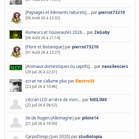
[Paysages et éléments naturels]...
par
pierrot73210
[06 Août 26 à 22:32]
Rumeurs et nouveautés 2026...
par
ZeGaby
[06 Août 26 à 21:14]
[Flore et Botanique]
par
pierrot73210
[01 Août 26 à 22:27]
[Animaux domestiques ou captifs]...
par
neosilencers
[28 Juil 26 à 22:31]
ecran ne s'allume plus
par
Electro35
[23 Juil 26 à 10:46]
L'écran LCD arrière de mon...
par
NEILIME
[22 Juil 26 à 08:52]
Ile de Rugen (Allemagne)
par
pilote14
[21 Juil 26 à 19:30]
CarpoDingo (Juin 2020)
par
studiotopia