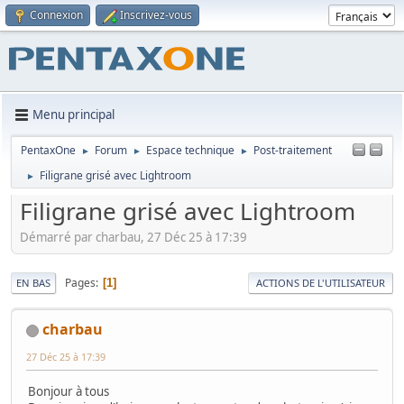
Connexion
Inscrivez-vous
Menu principal
PentaxOne
Forum
Espace technique
Post-traitement
►
►
►
Filigrane grisé avec Lightroom
►
Filigrane grisé avec Lightroom
Démarré par charbau, 27 Déc 25 à 17:39
Pages
1
EN BAS
ACTIONS DE L'UTILISATEUR
charbau
27 Déc 25 à 17:39
Bonjour à tous