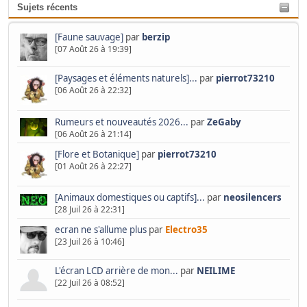
Sujets récents
[Faune sauvage]
par
berzip
[07 Août 26 à 19:39]
[Paysages et éléments naturels]...
par
pierrot73210
[06 Août 26 à 22:32]
Rumeurs et nouveautés 2026...
par
ZeGaby
[06 Août 26 à 21:14]
[Flore et Botanique]
par
pierrot73210
[01 Août 26 à 22:27]
[Animaux domestiques ou captifs]...
par
neosilencers
[28 Juil 26 à 22:31]
ecran ne s'allume plus
par
Electro35
[23 Juil 26 à 10:46]
L'écran LCD arrière de mon...
par
NEILIME
[22 Juil 26 à 08:52]