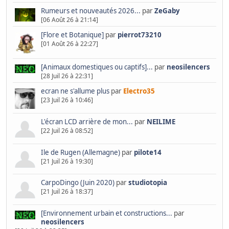
Rumeurs et nouveautés 2026...
par
ZeGaby
[06 Août 26 à 21:14]
[Flore et Botanique]
par
pierrot73210
[01 Août 26 à 22:27]
[Animaux domestiques ou captifs]...
par
neosilencers
[28 Juil 26 à 22:31]
ecran ne s'allume plus
par
Electro35
[23 Juil 26 à 10:46]
L'écran LCD arrière de mon...
par
NEILIME
[22 Juil 26 à 08:52]
Ile de Rugen (Allemagne)
par
pilote14
[21 Juil 26 à 19:30]
CarpoDingo (Juin 2020)
par
studiotopia
[21 Juil 26 à 18:37]
[Environnement urbain et constructions...
par
neosilencers