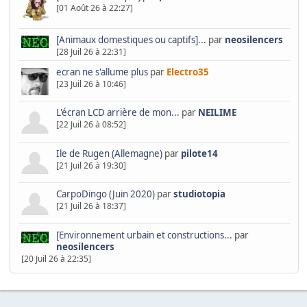
[01 Août 26 à 22:27]
[Animaux domestiques ou captifs]...
par
neosilencers
[28 Juil 26 à 22:31]
ecran ne s'allume plus
par
Electro35
[23 Juil 26 à 10:46]
L'écran LCD arrière de mon...
par
NEILIME
[22 Juil 26 à 08:52]
Ile de Rugen (Allemagne)
par
pilote14
[21 Juil 26 à 19:30]
CarpoDingo (Juin 2020)
par
studiotopia
[21 Juil 26 à 18:37]
[Environnement urbain et constructions...
par
neosilencers
[20 Juil 26 à 22:35]