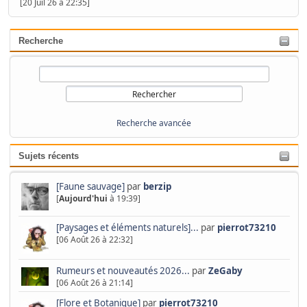
[20 Juil 26 à 22:35]
Recherche
Recherche avancée
Sujets récents
[Faune sauvage]
par
berzip
[
Aujourd'hui
à 19:39]
[Paysages et éléments naturels]...
par
pierrot73210
[06 Août 26 à 22:32]
Rumeurs et nouveautés 2026...
par
ZeGaby
[06 Août 26 à 21:14]
[Flore et Botanique]
par
pierrot73210