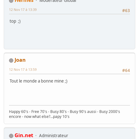
Hermès
Modérateur Global
12 Nov 17 à 13:39
#63
top ;)
Joan
12 Nov 17 à 13:59
#64
Tout le monde a bonne mine ;)
Happy 60's - Free 70's - Busy 80's - Busy 90's aussi - Busy 2000's
encore - now what else?...papy 10's
Gin.net
Administrateur