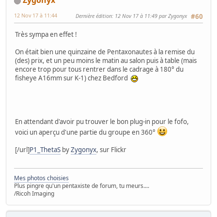
Zygonyx
12 Nov 17 à 11:44
Dernière édition
: 12 Nov 17 à 11:49 par Zygonyx
#60
Très sympa en effet !
On était bien une quinzaine de Pentaxonautes à la remise du
(des) prix, et un peu moins le matin au salon puis à table (mais
encore trop pour tous rentrer dans le cadrage à 180° du
fisheye A16mm sur K-1) chez Bedford
En attendant d'avoir pu trouver le bon plug-in pour le fofo,
voici un aperçu d'une partie du groupe en 360°
[/url]
P1_ThetaS
by
Zygonyx
, sur Flickr
Mes photos choisies
Plus pingre qu'un pentaxiste de forum, tu meurs....
/Ricoh Imaging