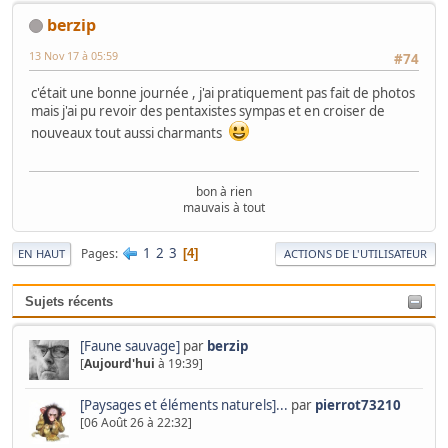
berzip
13 Nov 17 à 05:59
#74
c'était une bonne journée , j'ai pratiquement pas fait de photos
mais j'ai pu revoir des pentaxistes sympas et en croiser de
nouveaux tout aussi charmants
bon à rien
mauvais à tout
1
2
3
Pages
4
EN HAUT
ACTIONS DE L'UTILISATEUR
Sujets récents
[Faune sauvage]
par
berzip
[
Aujourd'hui
à 19:39]
[Paysages et éléments naturels]...
par
pierrot73210
[06 Août 26 à 22:32]