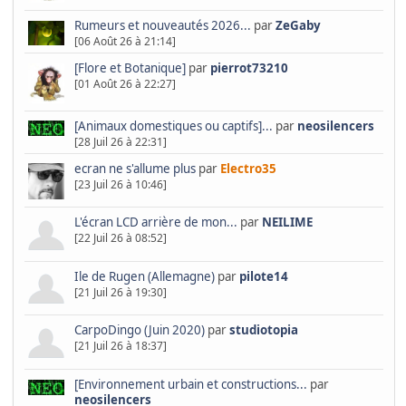
Rumeurs et nouveautés 2026...
par
ZeGaby
[06 Août 26 à 21:14]
[Flore et Botanique]
par
pierrot73210
[01 Août 26 à 22:27]
[Animaux domestiques ou captifs]...
par
neosilencers
[28 Juil 26 à 22:31]
ecran ne s'allume plus
par
Electro35
[23 Juil 26 à 10:46]
L'écran LCD arrière de mon...
par
NEILIME
[22 Juil 26 à 08:52]
Ile de Rugen (Allemagne)
par
pilote14
[21 Juil 26 à 19:30]
CarpoDingo (Juin 2020)
par
studiotopia
[21 Juil 26 à 18:37]
[Environnement urbain et constructions...
par
neosilencers