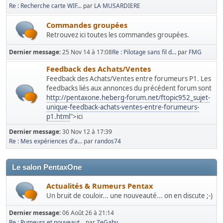
Re : Recherche carte WIF...
par
LA MUSARDIERE
Commandes groupées
Retrouvez ici toutes les commandes groupées.
Dernier message:
25 Nov 14 à 17:08
Re : Pilotage sans fil d...
par
FMG
Feedback des Achats/Ventes
Feedback des Achats/Ventes entre forumeurs P1. Les
feedbacks liés aux annonces du précédent forum sont
http://pentaxone.heberg-forum.net/ftopic952_sujet-
unique-feedback-achats-ventes-entre-forumeurs-
p1.html
">ici
Dernier message:
30 Nov 12 à 17:39
Re : Mes expériences d'a...
par
randos74
Le salon PentaxOne
Actualités & Rumeurs Pentax
Un bruit de couloir... une nouveauté... on en discute ;-)
Dernier message:
06 Août 26 à 21:14
Re : Rumeurs et nouveaut...
par
ZeGaby