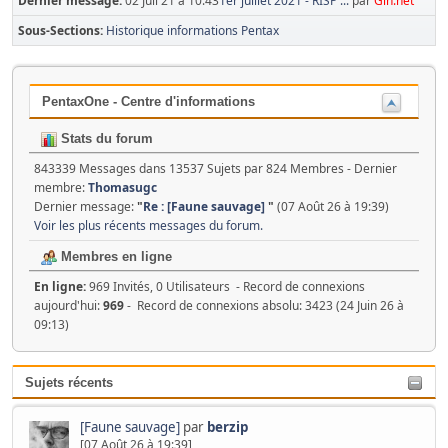
Dernier message:
02 Juil 21 à 10:43
1er juillet 2021 - RISP ...
par
Gin.net
Sous-Sections
Historique informations Pentax
PentaxOne - Centre d'informations
Stats du forum
843339 Messages dans 13537 Sujets par 824 Membres - Dernier
membre:
Thomasugc
Dernier message:
"
Re : [Faune sauvage]
"
(07 Août 26 à 19:39)
Voir les plus récents messages du forum.
Membres en ligne
En ligne:
969 Invités, 0 Utilisateurs - Record de connexions
aujourd'hui:
969
- Record de connexions absolu: 3423 (24 Juin 26 à
09:13)
Sujets récents
[Faune sauvage]
par
berzip
[07 Août 26 à 19:39]