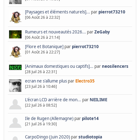
[Paysages et éléments naturels]...
par
pierrot73210
[06 Août 26 à 22:32]
Rumeurs et nouveautés 2026...
par
ZeGaby
[06 Août 26 à 21:14]
[Flore et Botanique]
par
pierrot73210
[01 Août 26 à 22:27]
[Animaux domestiques ou captifs]...
par
neosilencers
[28 Juil 26 à 22:31]
ecran ne s'allume plus
par
Electro35
[23 Juil 26 à 10:46]
L'écran LCD arrière de mon...
par
NEILIME
[22 Juil 26 à 08:52]
Ile de Rugen (Allemagne)
par
pilote14
[21 Juil 26 à 19:30]
CarpoDingo (Juin 2020)
par
studiotopia