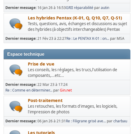
Dernier message:
16 Jan 26 à 16:53
GRII réparabilité
par
autin
Les hybrides Pentax (K-01, Q, Q10, Q7, Q-S1)
Tests, questions, avis, échanges et discussions au sujet
des hybrides (à objectifs interchangeables) Pentax
Dernier message:
21 Fév 23 à 22:27
Re : Le PENTAX K-01 : on...
par MSA
Espace technique
Prise de vue
Les conseils, les réglages, les trucs,l'utilisation de
composants,...etc...
Dernier message:
22 Mar 23 à 17:24
Re : Comme en déterminer...
par
Gin.net
Post-traitement
Les retouches, les formats d'images, les logiciels,
l'impression de photos
Dernier message:
06 Jan 26 à 21:31
Re : Filigrane grisé ave...
par
charbau
Les tutoriels