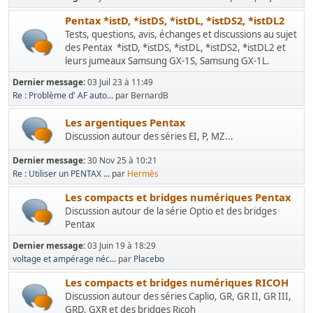
Pentax *istD, *istDS, *istDL, *istDS2, *istDL2
Tests, questions, avis, échanges et discussions au sujet
des Pentax *istD, *istDS, *istDL, *istDS2, *istDL2 et
leurs jumeaux Samsung GX-1S, Samsung GX-1L.
Dernier message:
03 Juil 23 à 11:49
Re : Problème d' AF auto...
par BernardB
Les argentiques Pentax
Discussion autour des séries EI, P, MZ...
Dernier message:
30 Nov 25 à 10:21
Re : Utiliser un PENTAX ...
par
Hermès
Les compacts et bridges numériques Pentax
Discussion autour de la série Optio et des bridges
Pentax
Dernier message:
03 Juin 19 à 18:29
voltage et ampérage néc...
par
Placebo
Les compacts et bridges numériques RICOH
Discussion autour des séries Caplio, GR, GR II, GR III,
GRD, GXR et des bridges Ricoh