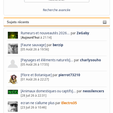
Recherche avancée
Sujets récents
Rumeurs et nouveautés 2026...
par
ZeGaby
[
Aujourd'hui
à 21:14]
[Faune sauvage]
par
berzip
[05 Août 26 à 19:56]
[Paysages et éléments naturels]...
par
charlysouho
[05 Août 26 à 17:55]
[Flore et Botanique]
par
pierrot73210
[01 Août 26 à 22:27]
[Animaux domestiques ou captifs]...
par
neosilencers
[28 Juil 26 à 22:31]
ecran ne s'allume plus
par
Electro35
[23 Juil 26 à 10:46]