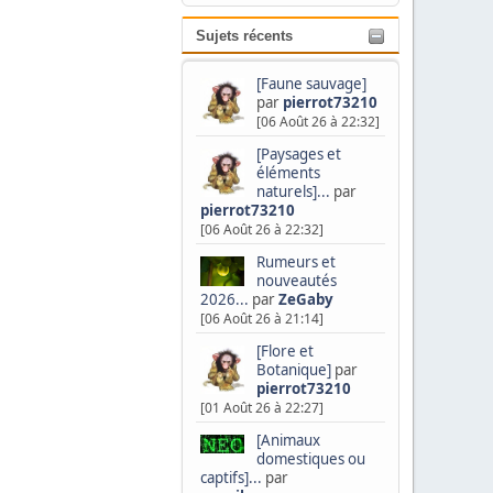
Sujets récents
[Faune sauvage]
par
pierrot73210
[06 Août 26 à 22:32]
[Paysages et
éléments
naturels]...
par
pierrot73210
[06 Août 26 à 22:32]
Rumeurs et
nouveautés
2026...
par
ZeGaby
[06 Août 26 à 21:14]
[Flore et
Botanique]
par
pierrot73210
[01 Août 26 à 22:27]
[Animaux
domestiques ou
captifs]...
par