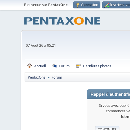
Bienvenue sur
PentaxOne
.
Connexion
Inscrivez-vo
07 Août 26 à 05:21
Accueil
Forum
Dernières photos
PentaxOne
Forum
►
Rappel d'authentifi
Si vous avez oublié
commencer, veu
Ident