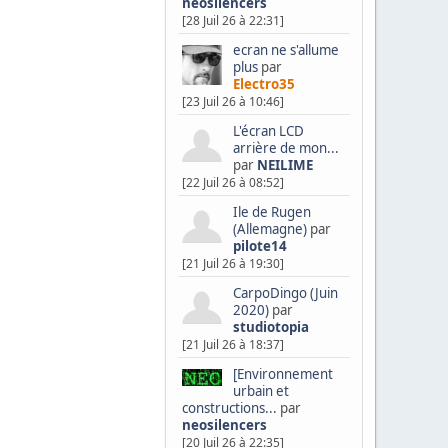
neosilencers
[28 Juil 26 à 22:31]
ecran ne s'allume
plus
par
Electro35
[23 Juil 26 à 10:46]
L'écran LCD
arrière de mon...
par
NEILIME
[22 Juil 26 à 08:52]
Ile de Rugen
(Allemagne)
par
pilote14
[21 Juil 26 à 19:30]
CarpoDingo (Juin
2020)
par
studiotopia
[21 Juil 26 à 18:37]
[Environnement
urbain et
constructions...
par
neosilencers
[20 Juil 26 à 22:35]