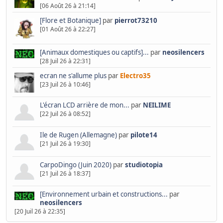
[06 Août 26 à 21:14]
[Flore et Botanique]
par
pierrot73210
[01 Août 26 à 22:27]
[Animaux domestiques ou captifs]...
par
neosilencers
[28 Juil 26 à 22:31]
ecran ne s'allume plus
par
Electro35
[23 Juil 26 à 10:46]
L'écran LCD arrière de mon...
par
NEILIME
[22 Juil 26 à 08:52]
Ile de Rugen (Allemagne)
par
pilote14
[21 Juil 26 à 19:30]
CarpoDingo (Juin 2020)
par
studiotopia
[21 Juil 26 à 18:37]
[Environnement urbain et constructions...
par
neosilencers
[20 Juil 26 à 22:35]