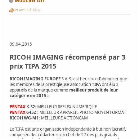
MouLaG Ôfr
09 Avr 15 à 13:32
09.04.2015
RICOH IMAGING récompensé par 3
prix TIPA 2015
RICOH IMAGING EUROPE
S.A.S. est heureux d'annoncer que
les membres de la prestigieuse association
TIPA
ont élu 3
appareils de la marque comme
meilleur produit de leur
catégorie en 2015
:
PENTAX
K-S2
: MEILLEUR REFLEX NUMERIQUE
PENTAX
645Z
: MEILLEUR APPAREIL PHOTO MOYEN FORMAT
RICOH WG-M1
: MEILLEURE ACTIONCAM
Le TIPA est une organisation indépendante à but non lucratif,
composée des rédacteurs en chef de 27 des plus grands