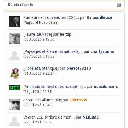
Sujets récents
Rumeurs et nouveautés 2026...
par
Gribouilleuse
[
Aujourd'hui
à 08:38]
[Faune sauvage]
par
berzip
[05 Août 26 à 19:56]
[Paysages et éléments naturels]...
par
charlysouho
[05 Août 26 à 17:55]
[Flore et Botanique]
par
pierrot73210
[01 Août 26 à 22:27]
[Animaux domestiques ou captifs]...
par
neosilencers
[28 Juil 26 à 22:31]
ecran ne s'allume plus
par
Electro35
[23 Juil 26 à 10:46]
L'écran LCD arrière de mon...
par
NEILIME
[22 Juil 26 à 08:52]