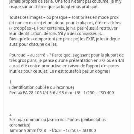
jamais proposé de série. Une fois n'étant pas coutume, je m'y
risque sur un thème que j'ai longtemps pratiqué.
Toutes ces images – ou presque – sont prises en mode proxi
(et non en macro) et ont donc, pour la plupart, été recadrées
(« croppées »). Pour certaines, je n'ai pas réussi à retrouver
leur identification, désolé. S'il y a des connaisseurs...
Bien qu'elles comportent (en principe) les EXIF, je les indique
aussi pour chacune d'elles.
Pourquoi « au carré » ? Parce que, s'agissant pour la plupart de
très gros plans, je pense qu'une présentation en 3/2 ou en 4/3
aurait été contre-productive en raison de l'apport d'espaces
inutiles pour ce sujet. Ce n'est toutefois pas un dogme !
1
(identification oubliée ou inconnue)
Pentax FA 28-105 f/4-5.6 à 93 mm - f/8 - 1/250s - ISO 400
2
Seringa commun ou Jasmin des Poètes (philadelphus
coronarius)
Tamron 90mm f/2.8 - f/6.3 - 1/250s - ISO 800