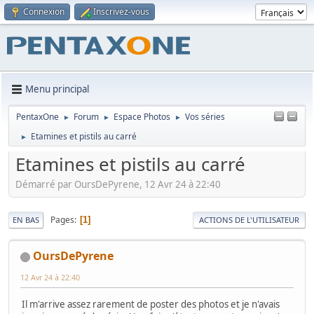
Connexion
Inscrivez-vous
Menu principal
PentaxOne
Forum
Espace Photos
Vos séries
►
►
►
Etamines et pistils au carré
►
Etamines et pistils au carré
Démarré par OursDePyrene, 12 Avr 24 à 22:40
Pages
1
EN BAS
ACTIONS DE L'UTILISATEUR
OursDePyrene
12 Avr 24 à 22:40
Il m'arrive assez rarement de poster des photos et je n'avais