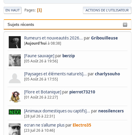
Pages
1
EN HAUT
ACTIONS DE L'UTILISATEUR
Sujets récents
Rumeurs et nouveautés 2026...
par
Gribouilleuse
[
Aujourd'hui
à 08:38]
[Faune sauvage]
par
berzip
[05 Août 26 à 19:56]
[Paysages et éléments naturels]...
par
charlysouho
[05 Août 26 à 17:55]
[Flore et Botanique]
par
pierrot73210
[01 Août 26 à 22:27]
[Animaux domestiques ou captifs]...
par
neosilencers
[28 Juil 26 à 22:31]
ecran ne s'allume plus
par
Electro35
[23 Juil 26 à 10:46]