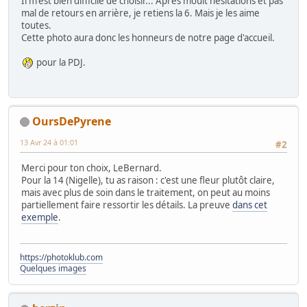
Il m'est bien difficile de choisir... Après moult hésitations et pas
mal de retours en arrière, je retiens la 6. Mais je les aime
toutes.
Cette photo aura donc les honneurs de notre page d'accueil.
pour la PDJ.
OursDePyrene
13 Avr 24 à 01:01
#2
Merci pour ton choix, LeBernard.
Pour la 14 (Nigelle), tu as raison : c'est une fleur plutôt claire,
mais avec plus de soin dans le traitement, on peut au moins
partiellement faire ressortir les détails. La preuve
dans cet
exemple
.
https://photoklub.com
Quelques images