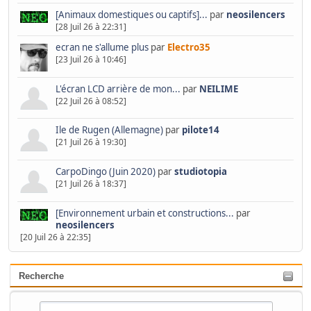
[Animaux domestiques ou captifs]...
par
neosilencers
[28 Juil 26 à 22:31]
ecran ne s'allume plus
par
Electro35
[23 Juil 26 à 10:46]
L'écran LCD arrière de mon...
par
NEILIME
[22 Juil 26 à 08:52]
Ile de Rugen (Allemagne)
par
pilote14
[21 Juil 26 à 19:30]
CarpoDingo (Juin 2020)
par
studiotopia
[21 Juil 26 à 18:37]
[Environnement urbain et constructions...
par
neosilencers
[20 Juil 26 à 22:35]
Recherche