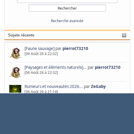
Recherche avancée
Sujets récents
[Faune sauvage]
par
pierrot73210
[06 Août 26 à 22:32]
[Paysages et éléments naturels]...
par
pierrot73210
[06 Août 26 à 22:32]
Rumeurs et nouveautés 2026...
par
ZeGaby
[06 Août 26 à 21:14]
[Flore et Botanique]
par
pierrot73210
[01 Août 26 à 22:27]
[Animaux domestiques ou captifs]...
par
neosilencers
[28 Juil 26 à 22:31]
ecran ne s'allume plus
par
Electro35