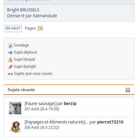
Bright BRUSSELS
Démarré par Katmandude
Pages
1
EN HAUT
Sondage
Sujet déplacé
Sujet bloqué
Sujet épinglé
Sujets que vous suivez
Sujets récents
[Faune sauvage]
par
berzip
[07 Août 26 à 19:39]
[Paysages et éléments naturels]...
par
pierrot73210
[06 Août 26 à 22:32]