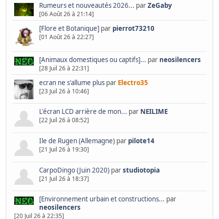
Rumeurs et nouveautés 2026...
par
ZeGaby
[06 Août 26 à 21:14]
[Flore et Botanique]
par
pierrot73210
[01 Août 26 à 22:27]
[Animaux domestiques ou captifs]...
par
neosilencers
[28 Juil 26 à 22:31]
ecran ne s'allume plus
par
Electro35
[23 Juil 26 à 10:46]
L'écran LCD arrière de mon...
par
NEILIME
[22 Juil 26 à 08:52]
Ile de Rugen (Allemagne)
par
pilote14
[21 Juil 26 à 19:30]
CarpoDingo (Juin 2020)
par
studiotopia
[21 Juil 26 à 18:37]
[Environnement urbain et constructions...
par
neosilencers
[20 Juil 26 à 22:35]