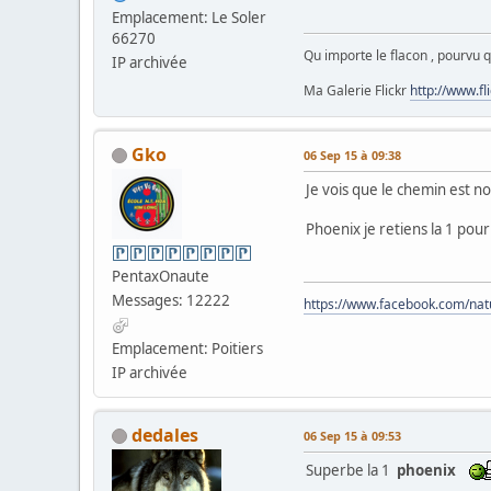
Emplacement: Le Soler
66270
Qu importe le flacon , pourvu qu
IP archivée
Ma Galerie Flickr
http://www.f
Gko
06 Sep 15 à 09:38
Je vois que le chemin est no
Phoenix je retiens la 1 pour
PentaxOnaute
Messages: 12222
https://www.facebook.com/na
Emplacement: Poitiers
IP archivée
dedales
06 Sep 15 à 09:53
Superbe la 1
phoenix