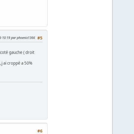
 à 10:19 par phoenix1366
#5
 coté gauche ( droit
 ,j ai croppé a 50%
#6