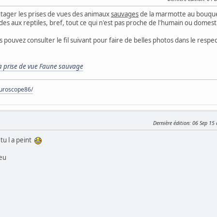
rtager les prises de vues des animaux
sauvages
de la marmotte au bouque
s aux reptiles, bref, tout ce qui n'est pas proche de l'humain ou domest
 pouvez consulter le fil suivant pour faire de belles photos dans le respec
 la prise de vue Faune sauvage
turoscope86/
Dernière édition
: 06 Sep 15
tu l a peint
leu