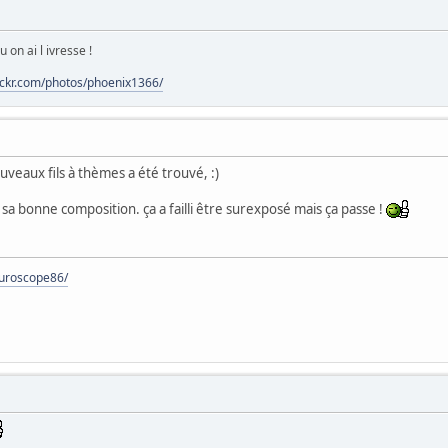
 on ai l ivresse !
lickr.com/photos/phoenix1366/
uveaux fils à thèmes a été trouvé, :)
 sa bonne composition. ça a failli être surexposé mais ça passe !
turoscope86/