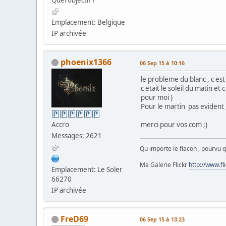
Emplacement: Belgique
IP archivée
phoenix1366
06 Sep 15 à 10:16
le probleme du blanc , c est
c etait le soleil du matin et
pour moi )
Pour le martin pas evident ,
Accro
merci pour vos com ;)
Messages: 2621
Qu importe le flacon , pourvu qu
Ma Galerie Flickr
http://www.f
Emplacement: Le Soler
66270
IP archivée
FreD69
06 Sep 15 à 13:23