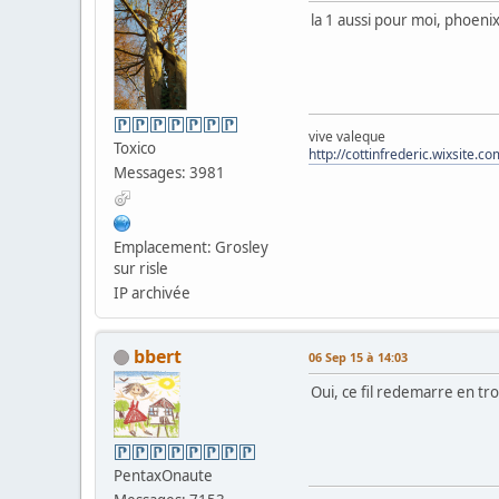
la 1 aussi pour moi, phoen
vive valeque
Toxico
http://cottinfrederic.wixsite.c
Messages: 3981
Emplacement: Grosley
sur risle
IP archivée
bbert
06 Sep 15 à 14:03
Oui, ce fil redemarre en tr
PentaxOnaute