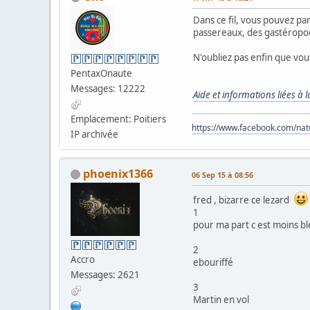
Dans ce fil, vous pouvez pa
passereaux, des gastéropode
N'oubliez pas enfin que vous
PentaxOnaute
Messages: 12222
Aide et informations liées à
Emplacement: Poitiers
https://www.facebook.com/na
IP archivée
phoenix1366
06 Sep 15 à 08:56
fred , bizarre ce lezard
1
pour ma part c est moins b
2
Accro
ebouriffé
Messages: 2621
3
Martin en vol