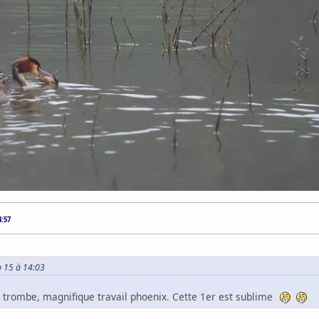
4:57
p 15 à 14:03
n trombe, magnifique travail phoenix. Cette 1er est sublime