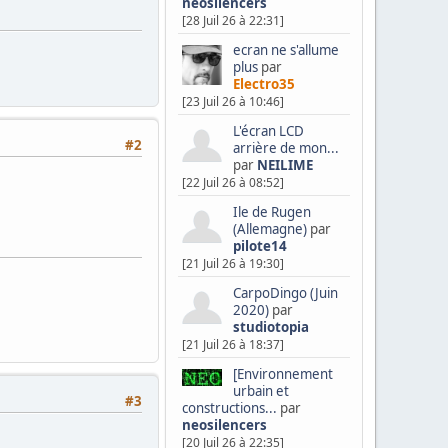
neosilencers
[28 Juil 26 à 22:31]
ecran ne s'allume
plus
par
Electro35
[23 Juil 26 à 10:46]
L'écran LCD
#2
arrière de mon...
par
NEILIME
[22 Juil 26 à 08:52]
Ile de Rugen
(Allemagne)
par
pilote14
[21 Juil 26 à 19:30]
CarpoDingo (Juin
2020)
par
studiotopia
[21 Juil 26 à 18:37]
[Environnement
urbain et
#3
constructions...
par
neosilencers
[20 Juil 26 à 22:35]