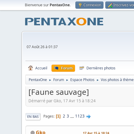
Bienvenue sur
PentaxOne
.
Connexion
Inscrivez-vo
07 Août 26 à 01:37
Accueil
Forum
Dernières photos
PentaxOne
Forum
Espace Photos
Vos photos à thème
►
►
►
[Faune sauvage]
Démarré par Gko, 17 Avr 15 à 18:24
2
3
...
1123
Pages
1
EN BAS
Gko
17 Avr 15 à 18:24