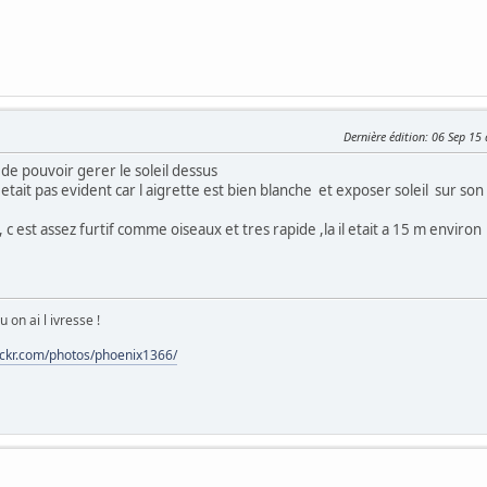
Dernière édition
: 06 Sep 15
 de pouvoir gerer le soleil dessus
 c etait pas evident car l aigrette est bien blanche et exposer soleil sur son
 c est assez furtif comme oiseaux et tres rapide ,la il etait a 15 m environ
 on ai l ivresse !
lickr.com/photos/phoenix1366/