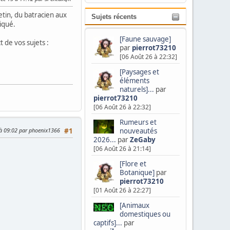
tin, du batracien aux
Sujets récents
iqué.
[Faune sauvage]
t de vos sujets :
par
pierrot73210
[06 Août 26 à 22:32]
[Paysages et
éléments
naturels]...
par
pierrot73210
[06 Août 26 à 22:32]
Rumeurs et
 à 09:02 par phoenix1366
#1
nouveautés
2026...
par
ZeGaby
[06 Août 26 à 21:14]
[Flore et
Botanique]
par
pierrot73210
[01 Août 26 à 22:27]
[Animaux
domestiques ou
captifs]...
par