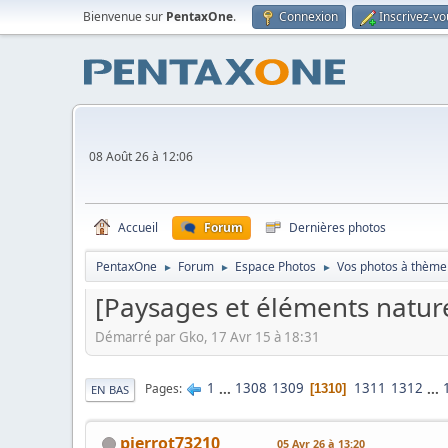
Bienvenue sur
PentaxOne
.
Connexion
Inscrivez-vo
08 Août 26 à 12:06
Accueil
Forum
Dernières photos
PentaxOne
Forum
Espace Photos
Vos photos à thème
►
►
►
[Paysages et éléments nature
Démarré par Gko, 17 Avr 15 à 18:31
1
...
1308
1309
1311
1312
...
Pages
1310
EN BAS
pierrot73210
05 Avr 26 à 13:20