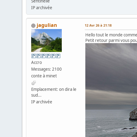
Sentinelle
IP archivée
jagulian
12 Avr 26 à 21:18
Hello tout le monde commen
Petit retour parmi vous po
Accro
Messages: 2100
conte à minet
Emplacement: on dira le
sud...
IP archivée