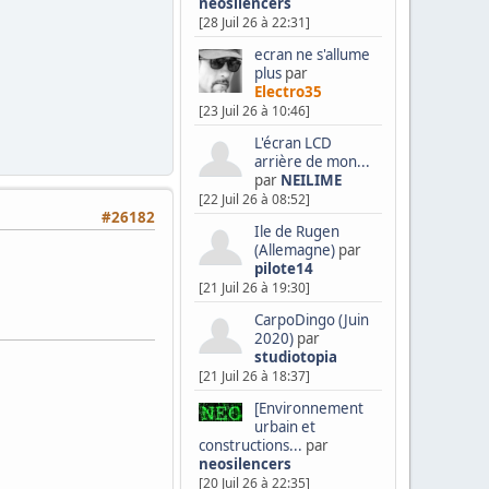
neosilencers
[28 Juil 26 à 22:31]
ecran ne s'allume
plus
par
Electro35
[23 Juil 26 à 10:46]
L'écran LCD
arrière de mon...
par
NEILIME
[22 Juil 26 à 08:52]
#26182
Ile de Rugen
(Allemagne)
par
pilote14
[21 Juil 26 à 19:30]
CarpoDingo (Juin
2020)
par
studiotopia
[21 Juil 26 à 18:37]
[Environnement
urbain et
constructions...
par
neosilencers
[20 Juil 26 à 22:35]