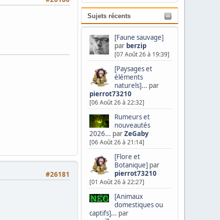
Sujets récents
[Faune sauvage]
par
berzip
[07 Août 26 à 19:39]
[Paysages et
éléments
naturels]...
par
pierrot73210
[06 Août 26 à 22:32]
Rumeurs et
nouveautés
2026...
par
ZeGaby
[06 Août 26 à 21:14]
[Flore et
Botanique]
par
pierrot73210
#26181
[01 Août 26 à 22:27]
[Animaux
domestiques ou
captifs]...
par