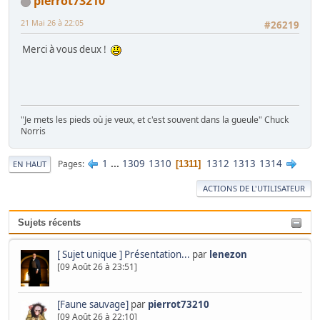
pierrot73210
21 Mai 26 à 22:05
#26219
Merci à vous deux !
"Je mets les pieds où je veux, et c'est souvent dans la gueule" Chuck
Norris
1
...
1309
1310
1312
1313
1314
Pages
1311
EN HAUT
ACTIONS DE L'UTILISATEUR
Sujets récents
[ Sujet unique ] Présentation...
par
lenezon
[09 Août 26 à 23:51]
[Faune sauvage]
par
pierrot73210
[09 Août 26 à 22:10]