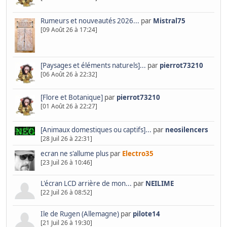
Rumeurs et nouveautés 2026...
par
Mistral75
[09 Août 26 à 17:24]
[Paysages et éléments naturels]...
par
pierrot73210
[06 Août 26 à 22:32]
[Flore et Botanique]
par
pierrot73210
[01 Août 26 à 22:27]
[Animaux domestiques ou captifs]...
par
neosilencers
[28 Juil 26 à 22:31]
ecran ne s'allume plus
par
Electro35
[23 Juil 26 à 10:46]
L'écran LCD arrière de mon...
par
NEILIME
[22 Juil 26 à 08:52]
Ile de Rugen (Allemagne)
par
pilote14
[21 Juil 26 à 19:30]