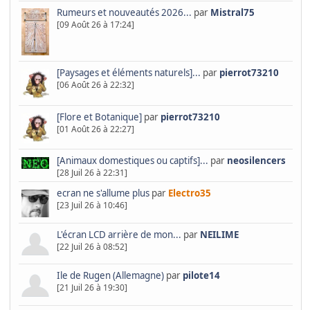
Rumeurs et nouveautés 2026...
par
Mistral75
[09 Août 26 à 17:24]
[Paysages et éléments naturels]...
par
pierrot73210
[06 Août 26 à 22:32]
[Flore et Botanique]
par
pierrot73210
[01 Août 26 à 22:27]
[Animaux domestiques ou captifs]...
par
neosilencers
[28 Juil 26 à 22:31]
ecran ne s'allume plus
par
Electro35
[23 Juil 26 à 10:46]
L'écran LCD arrière de mon...
par
NEILIME
[22 Juil 26 à 08:52]
Ile de Rugen (Allemagne)
par
pilote14
[21 Juil 26 à 19:30]