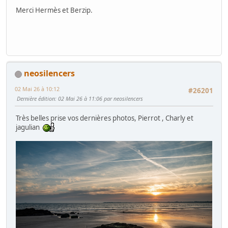
Merci Hermès et Berzip.
neosilencers
02 Mai 26 à 10:12
#26201
Dernière édition
: 02 Mai 26 à 11:06 par neosilencers
Très belles prise vos dernières photos, Pierrot , Charly et
jagulian