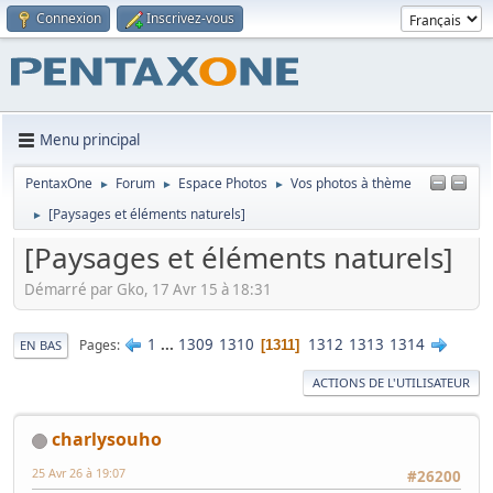
Connexion
Inscrivez-vous
Menu principal
PentaxOne
Forum
Espace Photos
Vos photos à thème
►
►
►
[Paysages et éléments naturels]
►
[Paysages et éléments naturels]
Démarré par Gko, 17 Avr 15 à 18:31
1
...
1309
1310
1312
1313
1314
Pages
1311
EN BAS
ACTIONS DE L'UTILISATEUR
charlysouho
25 Avr 26 à 19:07
#26200