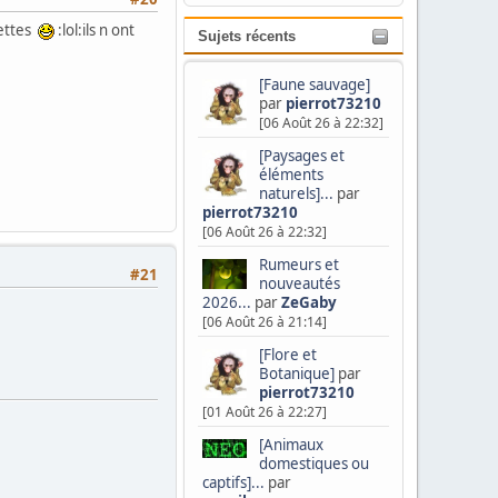
settes
:lol:ils n ont
Sujets récents
[Faune sauvage]
par
pierrot73210
[06 Août 26 à 22:32]
[Paysages et
éléments
naturels]...
par
pierrot73210
[06 Août 26 à 22:32]
Rumeurs et
#21
nouveautés
2026...
par
ZeGaby
[06 Août 26 à 21:14]
[Flore et
Botanique]
par
pierrot73210
[01 Août 26 à 22:27]
[Animaux
domestiques ou
captifs]...
par