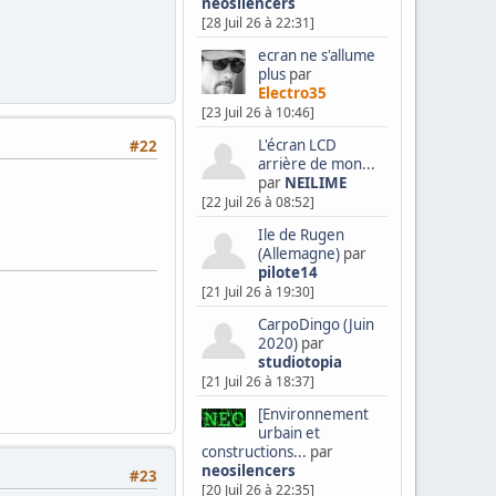
neosilencers
[28 Juil 26 à 22:31]
ecran ne s'allume
plus
par
Electro35
[23 Juil 26 à 10:46]
L'écran LCD
#22
arrière de mon...
par
NEILIME
[22 Juil 26 à 08:52]
Ile de Rugen
(Allemagne)
par
pilote14
[21 Juil 26 à 19:30]
CarpoDingo (Juin
2020)
par
studiotopia
[21 Juil 26 à 18:37]
[Environnement
urbain et
constructions...
par
neosilencers
#23
[20 Juil 26 à 22:35]