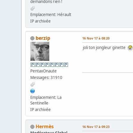
demandons rien !
Emplacement: Hérault
IP archivée
berzip
16 Nov 17 à 08:20
joli ton jongleur ginette
PentaxOnaute
Messages: 31910
Emplacement: La
Sentinelle
IP archivée
Hermès
16 Nov 17 à 09:23
Modérateur Global