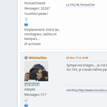
PentaxOnaute
La FAQ de PentaxOne
Messages: 20267
Couettes powa !
Emplacement: Entre lac,
montagnes, vaches et
banques...
IP archivée
micoulou
25 Nov 17 à 12:06
Sympa vos images... Je n'ai 
Au 104, je n'avais même pas 
Adepte
site/blog
http://www.micoulou
Messages: 517