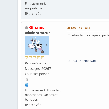
Emplacement:
Angoulème
IP archivée
Gin.net
25 Nov 17 à 12:18
Administrateur
Tu étais trop occupé à guide
La FAQ de PentaxOne
PentaxOnaute
Messages: 20267
Couettes powa !
Emplacement: Entre lac,
montagnes, vaches et
banques...
IP archivée