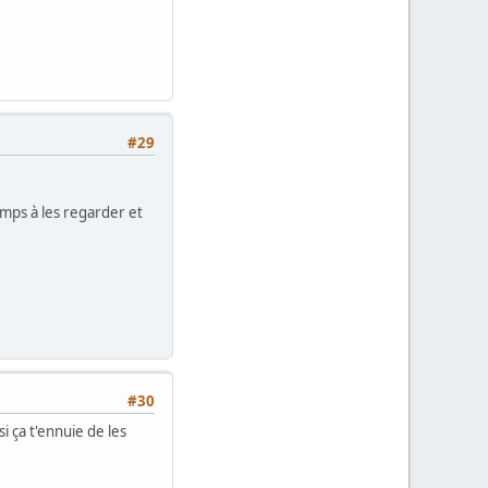
#29
emps à les regarder et
#30
i ça t'ennuie de les