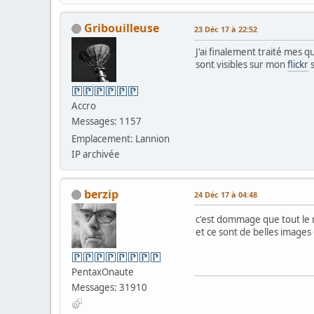
Gribouilleuse
23 Déc 17 à 22:52
J'ai finalement traité mes q
sont visibles sur mon
flickr
s
Accro
Messages: 1157
Emplacement: Lannion
IP archivée
berzip
24 Déc 17 à 04:48
c'est dommage que tout le m
et ce sont de belles images
PentaxOnaute
Messages: 31910