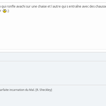
 un qui ronfle avachi sur une chaise et l autre qui s entraîne avec des chaus
er
;)
 parfaite incarnation du Mal. [R. Sheckley]