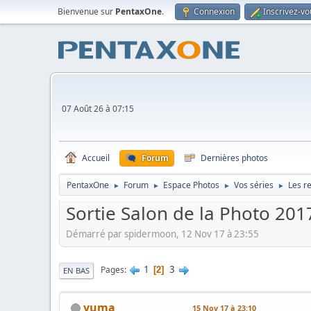
Bienvenue sur
PentaxOne
.
Connexion
Inscrivez-vo
07 Août 26 à 07:15
Accueil
Forum
Dernières photos
PentaxOne
Forum
Espace Photos
Vos séries
Les r
►
►
►
►
Sortie Salon de la Photo 201
Démarré par spidermoon, 12 Nov 17 à 23:55
1
3
Pages
2
EN BAS
yuma
15 Nov 17 à 23:10