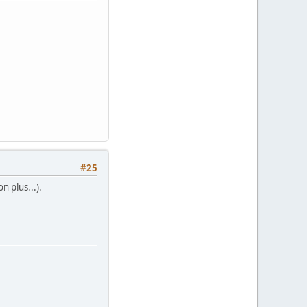
#25
n plus...).