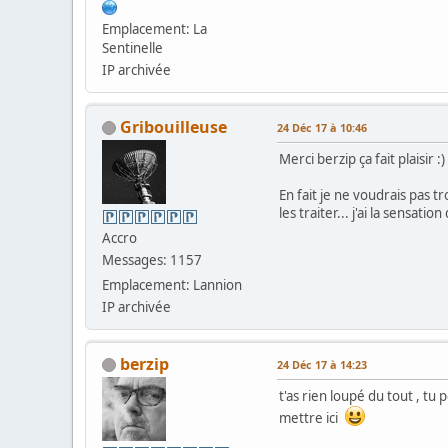
Emplacement: La
Sentinelle
IP archivée
Gribouilleuse
24 Déc 17 à 10:46
Merci berzip ça fait plaisir :)
En fait je ne voudrais pas 
les traiter... j'ai la sensatio
Accro
Messages: 1157
Emplacement: Lannion
IP archivée
berzip
24 Déc 17 à 14:23
t'as rien loupé du tout , t
mettre ici