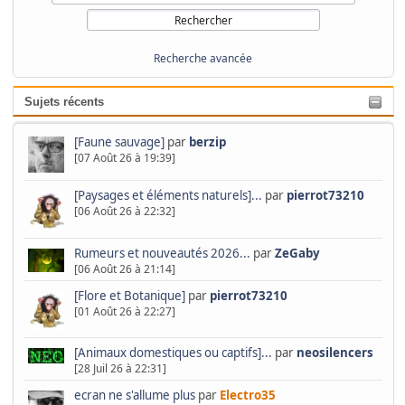
Recherche avancée
Sujets récents
[Faune sauvage]
par
berzip
[07 Août 26 à 19:39]
[Paysages et éléments naturels]...
par
pierrot73210
[06 Août 26 à 22:32]
Rumeurs et nouveautés 2026...
par
ZeGaby
[06 Août 26 à 21:14]
[Flore et Botanique]
par
pierrot73210
[01 Août 26 à 22:27]
[Animaux domestiques ou captifs]...
par
neosilencers
[28 Juil 26 à 22:31]
ecran ne s'allume plus
par
Electro35