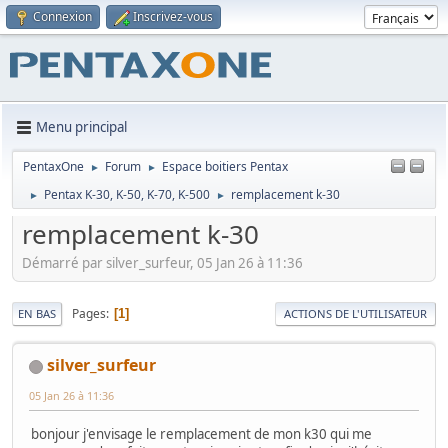
Connexion
Inscrivez-vous
Menu principal
PentaxOne
Forum
Espace boitiers Pentax
►
►
Pentax K-30, K-50, K-70, K-500
remplacement k-30
►
►
remplacement k-30
Démarré par silver_surfeur, 05 Jan 26 à 11:36
Pages
1
EN BAS
ACTIONS DE L'UTILISATEUR
silver_surfeur
05 Jan 26 à 11:36
bonjour j'envisage le remplacement de mon k30 qui me