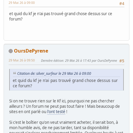
29 Mai 26 à 09:00
#4
et quid du kf je n'ai pas trouvé grand chose dessus sur ce
forum?
OursDePyrene
29 Mai 26 à 09:50
Dernière édition
: 29 Mai 26 à 17:43 par OursDePyrene
#5
Citation de: silver_surfeur le 29 Mai 26 à 09:00
et quid du kf je n'ai pas trouvé grand chose dessus sur
ce forum?
Si on ne trouve rien sur le Kf ici, pourquoi ne pas chercher
ailleurs ? Un forum ne peut pas tout faire ! Mais beaucoup de
sites en ont parlé ou
l'ont testé
!
Si c'est le boîtier qu'on veut vraiment acheter, il serait bon, à
mon humble avis, de ne pas tarder, tant sa disponibilité
pourrait s'avérer prochainement limitée. Quelques bruits à cet