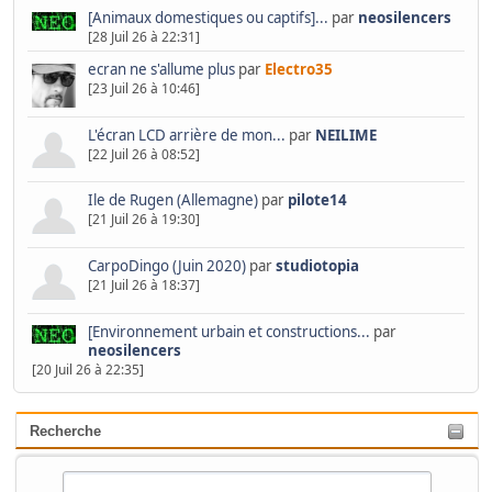
[Animaux domestiques ou captifs]...
par
neosilencers
[28 Juil 26 à 22:31]
ecran ne s'allume plus
par
Electro35
[23 Juil 26 à 10:46]
L'écran LCD arrière de mon...
par
NEILIME
[22 Juil 26 à 08:52]
Ile de Rugen (Allemagne)
par
pilote14
[21 Juil 26 à 19:30]
CarpoDingo (Juin 2020)
par
studiotopia
[21 Juil 26 à 18:37]
[Environnement urbain et constructions...
par
neosilencers
[20 Juil 26 à 22:35]
Recherche