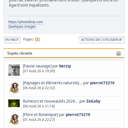
égard sont inquiétants.
https://photoklub.com
Quelques images
Pages
1
EN HAUT
ACTIONS DE L'UTILISATEUR
Sujets récents
[Faune sauvage]
par
berzip
[07 Août 26 à 19:39]
[Paysages et éléments naturels]...
par
pierrot73210
[06 Août 26 à 22:32]
Rumeurs et nouveautés 2026...
par
ZeGaby
[06 Août 26 à 21:14]
[Flore et Botanique]
par
pierrot73210
[01 Août 26 à 22:27]