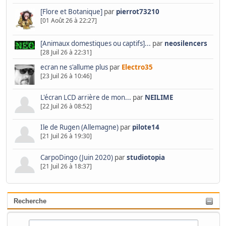
[Flore et Botanique]
par
pierrot73210
[01 Août 26 à 22:27]
[Animaux domestiques ou captifs]...
par
neosilencers
[28 Juil 26 à 22:31]
ecran ne s'allume plus
par
Electro35
[23 Juil 26 à 10:46]
L'écran LCD arrière de mon...
par
NEILIME
[22 Juil 26 à 08:52]
Ile de Rugen (Allemagne)
par
pilote14
[21 Juil 26 à 19:30]
CarpoDingo (Juin 2020)
par
studiotopia
[21 Juil 26 à 18:37]
Recherche