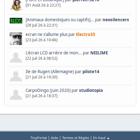
[01 Août 26 à 22:27]
[Animaux domestiques ou captifs]...
par
neosilencers
[28 Juil 26 à 22:31]
ecran ne s'allume plus
par
Electro35
[23 Juil 26 à 10:46]
L'écran LCD arrière de mon...
par
NEILIME
[22 Juil 26 à 08:52]
Ile de Rugen (Allemagne)
par
pilote14
[21 Juil 26 à 19:30]
CarpoDingo (Juin 2020)
par
studiotopia
[21 Juil 26 à 18:37]
|
|
|
TinyPortal
Aide
Termes et Règles
En haut ▲