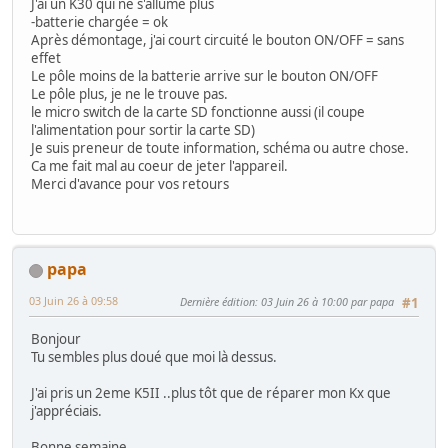
J'ai un K30 qui ne s'allume plus
-batterie chargée = ok
Après démontage, j'ai court circuité le bouton ON/OFF = sans
effet
Le pôle moins de la batterie arrive sur le bouton ON/OFF
Le pôle plus, je ne le trouve pas.
le micro switch de la carte SD fonctionne aussi (il coupe
l'alimentation pour sortir la carte SD)
Je suis preneur de toute information, schéma ou autre chose.
Ca me fait mal au coeur de jeter l'appareil.
Merci d'avance pour vos retours
papa
03 Juin 26 à 09:58
Dernière édition
: 03 Juin 26 à 10:00 par papa
#1
Bonjour
Tu sembles plus doué que moi là dessus.
J'ai pris un 2eme K5II ..plus tôt que de réparer mon Kx que
j'appréciais.
Bonne semaine