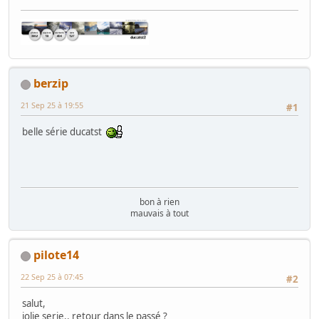
berzip
21 Sep 25 à 19:55
#1
belle série ducatst
bon à rien
mauvais à tout
pilote14
22 Sep 25 à 07:45
#2
salut,
jolie serie.. retour dans le passé ?