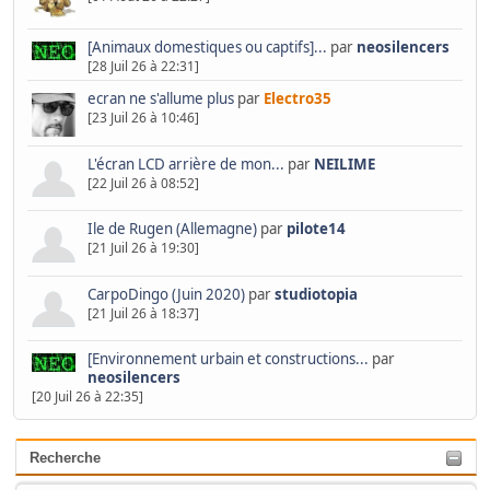
[Animaux domestiques ou captifs]...
par
neosilencers
[28 Juil 26 à 22:31]
ecran ne s'allume plus
par
Electro35
[23 Juil 26 à 10:46]
L'écran LCD arrière de mon...
par
NEILIME
[22 Juil 26 à 08:52]
Ile de Rugen (Allemagne)
par
pilote14
[21 Juil 26 à 19:30]
CarpoDingo (Juin 2020)
par
studiotopia
[21 Juil 26 à 18:37]
[Environnement urbain et constructions...
par
neosilencers
[20 Juil 26 à 22:35]
Recherche