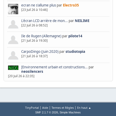
ecran ne s'allume plus
par
Electro35
[23 Juil 26 à 10:46]
L'écran LCD arrière de mon...
par
NEILIME
[22 Juil 26 à 08:52]
Ile de Rugen (Allemagne)
par
pilote14
[21 Juil 26 à 19:30]
CarpoDingo (Juin 2020)
par
studiotopia
[21 Juil 26 à 18:37]
[Environnement urbain et constructions...
par
neosilencers
[20 Juil 26 à 22:35]
|
|
|
TinyPortal
Aide
Termes et Règles
En haut ▲
,
SMF 2.1.7 © 2026
Simple Machines