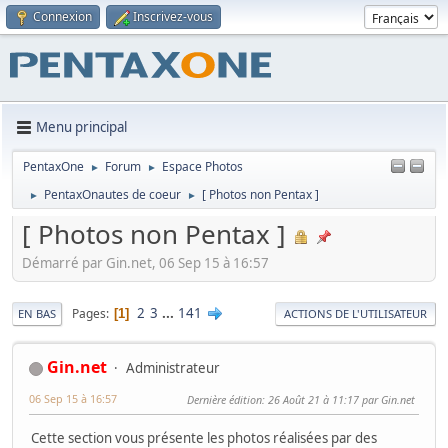
Connexion
Inscrivez-vous
Menu principal
PentaxOne
Forum
Espace Photos
►
►
PentaxOnautes de coeur
[ Photos non Pentax ]
►
►
[ Photos non Pentax ]
Démarré par Gin.net, 06 Sep 15 à 16:57
2
3
...
141
Pages
1
EN BAS
ACTIONS DE L'UTILISATEUR
Gin.net
Administrateur
06 Sep 15 à 16:57
Dernière édition
: 26 Août 21 à 11:17 par Gin.net
Cette section vous présente les photos réalisées par des