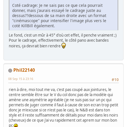
Coté cadrage: Je ne sais pas ce que cela pourrait
donner, mais j'aurais essayé le cadrage juste au
dessus??dessous de sa main droite avec un format
"cinémascope" pour intensifier l'image plus vers le
coté KillBill également.
Le fond, c'est un mûr à 45° d'où cet effet, il penche vraiment ;)
Pour le cadrage, effectivement, le côté pano avec bandes
noires, ça devrait bien rendre
Phil22140
08 Sep 15 à 23:16
#10
rien à dire, moi tout me va, c'est pas coupé aux jointures, le
centre semble être sur le V du col donc pas de la modèle qui
amène une asymétrie agréable (je ne suis pas sur un pc qui
permets de juger comme il faut à cause de son ecran trop petit
donc je m'excuse si ce n'est pas le cas), le N&B est dans ton
style et il reste suffisamment de détails pour moi dans les noirs
(cheveux) de ce que j'ai vu rapidement cet aprem sur mon bon
pc