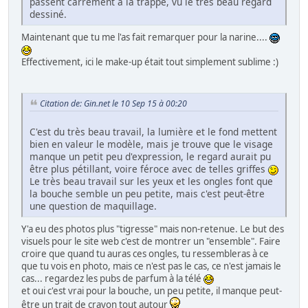
passent carrément à la trappe, vu le très beau regard
dessiné.
Maintenant que tu me l'as fait remarquer pour la narine....
Effectivement, ici le make-up était tout simplement sublime :)
Citation de: Gin.net le 10 Sep 15 à 00:20
C'est du très beau travail, la lumière et le fond mettent
bien en valeur le modèle, mais je trouve que le visage
manque un petit peu d'expression, le regard aurait pu
être plus pétillant, voire féroce avec de telles griffes
Le très beau travail sur les yeux et les ongles font que
la bouche semble un peu petite, mais c'est peut-être
une question de maquillage.
Y'a eu des photos plus "tigresse" mais non-retenue. Le but des
visuels pour le site web c'est de montrer un "ensemble". Faire
croire que quand tu auras ces ongles, tu ressembleras à ce
que tu vois en photo, mais ce n'est pas le cas, ce n'est jamais le
cas... regardez les pubs de parfum à la télé
et oui c'est vrai pour la bouche, un peu petite, il manque peut-
être un trait de crayon tout autour