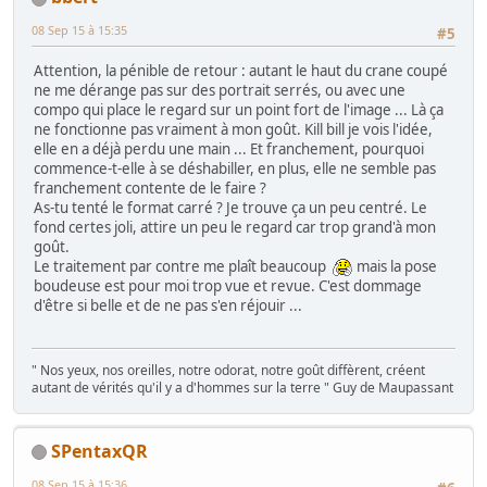
08 Sep 15 à 15:35
#5
Attention, la pénible de retour : autant le haut du crane coupé
ne me dérange pas sur des portrait serrés, ou avec une
compo qui place le regard sur un point fort de l'image ... Là ça
ne fonctionne pas vraiment à mon goût. Kill bill je vois l'idée,
elle en a déjà perdu une main ... Et franchement, pourquoi
commence-t-elle à se déshabiller, en plus, elle ne semble pas
franchement contente de le faire ?
As-tu tenté le format carré ? Je trouve ça un peu centré. Le
fond certes joli, attire un peu le regard car trop grand'à mon
goût.
Le traitement par contre me plaît beaucoup
mais la pose
boudeuse est pour moi trop vue et revue. C'est dommage
d'être si belle et de ne pas s'en réjouir ...
" Nos yeux, nos oreilles, notre odorat, notre goût diffèrent, créent
autant de vérités qu'il y a d'hommes sur la terre " Guy de Maupassant
SPentaxQR
08 Sep 15 à 15:36