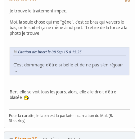
#6
Je trouve le traitement impec.
Moi, la seule chose qui me "gêne", c'est ce bras qui va vers le
bas, on le suit et ça ne mène à nul part. Il retire de la force à la
photo je trouve.
Citation de: bbert le 08 Sep 15 à 15:35
C'est dommage d'être si belle et de ne pas s'en réjouir
...
Ben, elle se voit tous les jours, alors, elle a le droit d'être
blasée
Pour la carotte, le lapin est la parfaite incarnation du Mal. [R.
Sheckley]