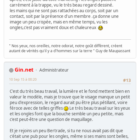
carrément à la trappe, vu le très beau regard dessiné.
les mains qui ne sont pas rattachées au corps, soit par un
contact, soit par la présence d'un membre .ça donne une
image un peu crispée, mais en même temps, vu les
ongles,c'est pas vraiment doux et chaleureux
" Nos yeux, nos oreilles, notre odorat, notre goût diffèrent, créent
autant de vérités qu'il y a d'hommes sur la terre " Guy de Maupassant
Gin.net
Administrateur
10 Sep 15 à 00:20
#13
C'est du très beau travail, la lumière et le fond mettent bien en
valeur le modèle, mais je trouve que le visage manque un petit
peu d'expression, le regard aurait pu être plus pétillant, voire
féroce avec de telles griffes
Le très beau travail sur les yeux
et les ongles font que la bouche semble un peu petite, mais
c'est peut-être une question de maquillage.
Et je rejoins un peu Bertrade, si tu ne nous avait pas dit que
c'était une pub pour les ongles, même si ses mains sont belles,