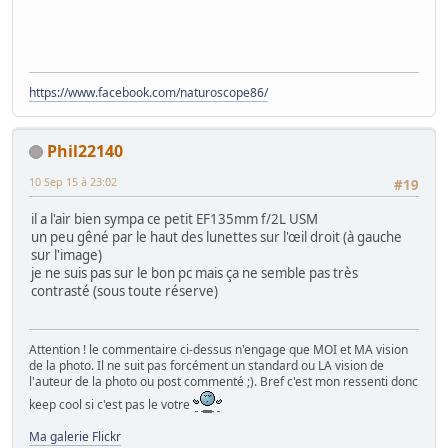
https://www.facebook.com/naturoscope86/
Phil22140
10 Sep 15 à 23:02
#19
il a l'air bien sympa ce petit EF135mm f/2L USM
un peu gêné par le haut des lunettes sur l'œil droit (à gauche
sur l'image)
je ne suis pas sur le bon pc mais ça ne semble pas très
contrasté (sous toute réserve)
Attention ! le commentaire ci-dessus n'engage que MOI et MA vision
de la photo. Il ne suit pas forcément un standard ou LA vision de
l'auteur de la photo ou post commenté ;). Bref c'est mon ressenti donc
keep cool si c'est pas le votre
Ma galerie Flickr