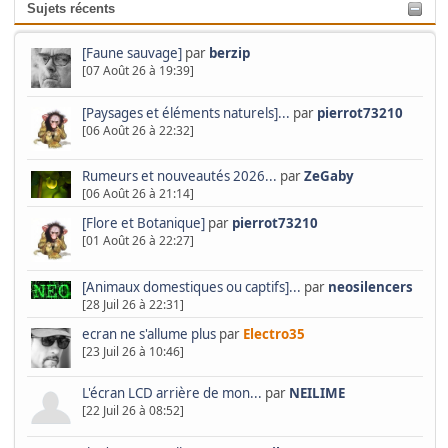
Sujets récents
[Faune sauvage]
par
berzip
[07 Août 26 à 19:39]
[Paysages et éléments naturels]...
par
pierrot73210
[06 Août 26 à 22:32]
Rumeurs et nouveautés 2026...
par
ZeGaby
[06 Août 26 à 21:14]
[Flore et Botanique]
par
pierrot73210
[01 Août 26 à 22:27]
[Animaux domestiques ou captifs]...
par
neosilencers
[28 Juil 26 à 22:31]
ecran ne s'allume plus
par
Electro35
[23 Juil 26 à 10:46]
L'écran LCD arrière de mon...
par
NEILIME
[22 Juil 26 à 08:52]