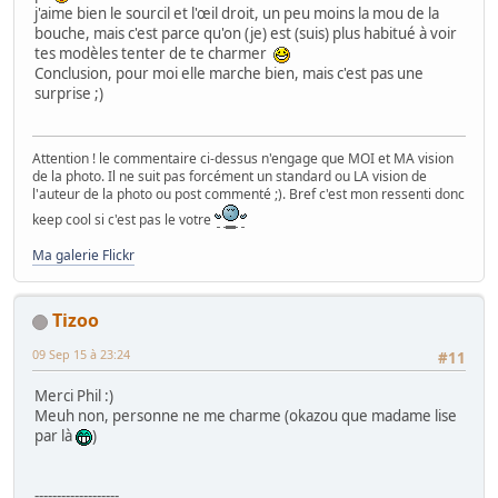
j'aime bien le sourcil et l'œil droit, un peu moins la mou de la
bouche, mais c'est parce qu'on (je) est (suis) plus habitué à voir
tes modèles tenter de te charmer
Conclusion, pour moi elle marche bien, mais c'est pas une
surprise ;)
Attention ! le commentaire ci-dessus n'engage que MOI et MA vision
de la photo. Il ne suit pas forcément un standard ou LA vision de
l'auteur de la photo ou post commenté ;). Bref c'est mon ressenti donc
keep cool si c'est pas le votre
Ma galerie Flickr
Tizoo
09 Sep 15 à 23:24
#11
Merci Phil :)
Meuh non, personne ne me charme (okazou que madame lise
par là
)
-------------------