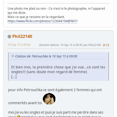
Une photo me plait ou non - Ce n'est ni le photographe, ni l'appareil
qui me dicte.
Mais ce que je ressens en la regardant.
https://www.flickr.com/photos/123044194@N07/
Phil22140
10 Sep 15 à 09:42
Dernière édition
: 10 Sep 15 à 09:45 par Phil22140
#15
Citation de: Petrouchka le 10 Sep 15 à 09:00
Et bien moi, la première chose que j'ai vue...ce sont les
ongles!!! (sans doute mon regard de femme)
[...]
pour info Petrouchka ce sont également 2 femmes qui ont
commentés avant toi
moi j'ai vu les ongles et puis je suis parti me perdre dans ses
yeux
normal vu que c'est également sur ce point que je