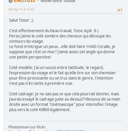
Electro35
Modérateur Global
08 Sep 15 à 15:42
#7
Salut Tizoo! ;)
C'est effectivement du beau travail, Tizoo style 8-)
Perso j'aime le coté sombre des cheveux qui découpe les
contours du visage.
Le fond m'intrigue un peux...elle doit faire 1m60 Coralie, je
suppose que c'est un mur? J'aime assez cet angle qui donne
une petite perspective!
Coté modèle: J'ai un soucis entre l'attitude, le regard,
l'expression du visage et le fait qu'elle tire sur son chemisier
pour être provocante ou un truc dans le genre. l'intention
n'est pas très nette à première vue.
Coté cadrage: Je ne sais pas ce que cela pourrait donner, mais
j'aurais essayé le cadrage juste au dessus??dessous de sa main
droite avec un format "cinémascope" pour intensifier l'image
plus vers le coté KillBill également.
Photostream sur Flickr: