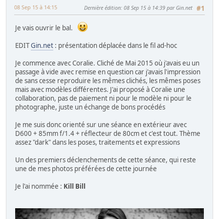
08 Sep 15 à 14:15
Dernière édition
: 08 Sep 15 à 14:39 par Gin.net
#1
Je vais ouvrir le bal.
EDIT
Gin.net
: présentation déplacée dans le fil ad-hoc
Je commence avec Coralie. Cliché de Mai 2015 où j'avais eu un
passage à vide avec remise en question car j'avais l'impression
de sans cesse reproduire les mêmes clichés, les mêmes poses
mais avec modèles différentes. J'ai proposé à Coralie une
collaboration, pas de paiement ni pour le modèle ni pour le
photographe, juste un échange de bons procédés
Je me suis donc orienté sur une séance en extérieur avec
D600 + 85mm f/1.4 + réflecteur de 80cm et c'est tout. Thème
assez "dark" dans les poses, traitements et expressions
Un des premiers déclenchements de cette séance, qui reste
une de mes photos préférées de cette journée
Je l'ai nommée :
Kill Bill