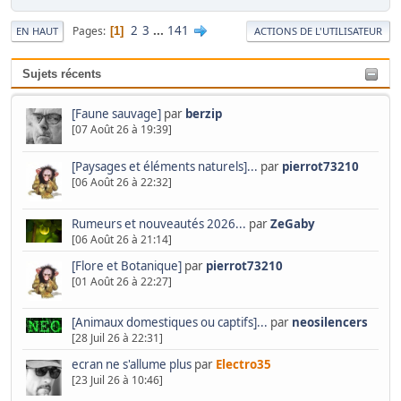
2
3
...
141
Pages
1
EN HAUT
ACTIONS DE L'UTILISATEUR
Sujets récents
[Faune sauvage]
par
berzip
[07 Août 26 à 19:39]
[Paysages et éléments naturels]...
par
pierrot73210
[06 Août 26 à 22:32]
Rumeurs et nouveautés 2026...
par
ZeGaby
[06 Août 26 à 21:14]
[Flore et Botanique]
par
pierrot73210
[01 Août 26 à 22:27]
[Animaux domestiques ou captifs]...
par
neosilencers
[28 Juil 26 à 22:31]
ecran ne s'allume plus
par
Electro35
[23 Juil 26 à 10:46]