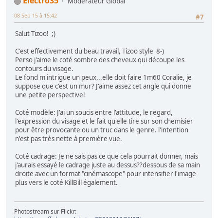
Electro35
Modérateur Global
08 Sep 15 à 15:42
#7
Salut Tizoo! ;)
C'est effectivement du beau travail, Tizoo style 8-)
Perso j'aime le coté sombre des cheveux qui découpe les
contours du visage.
Le fond m'intrigue un peux...elle doit faire 1m60 Coralie, je
suppose que c'est un mur? J'aime assez cet angle qui donne
une petite perspective!
Coté modèle: J'ai un soucis entre l'attitude, le regard,
l'expression du visage et le fait qu'elle tire sur son chemisier
pour être provocante ou un truc dans le genre. l'intention
n'est pas très nette à première vue.
Coté cadrage: Je ne sais pas ce que cela pourrait donner, mais
j'aurais essayé le cadrage juste au dessus??dessous de sa main
droite avec un format "cinémascope" pour intensifier l'image
plus vers le coté KillBill également.
Photostream sur Flickr: