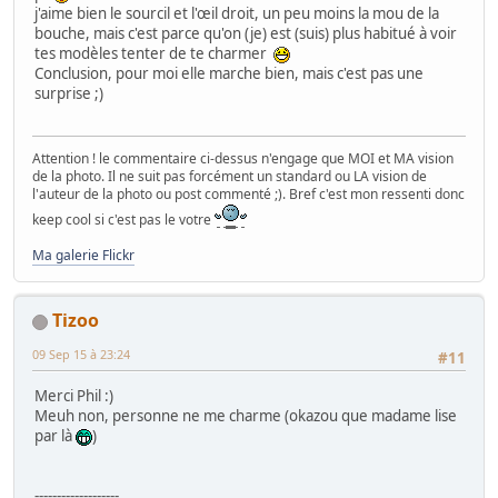
j'aime bien le sourcil et l'œil droit, un peu moins la mou de la
bouche, mais c'est parce qu'on (je) est (suis) plus habitué à voir
tes modèles tenter de te charmer
Conclusion, pour moi elle marche bien, mais c'est pas une
surprise ;)
Attention ! le commentaire ci-dessus n'engage que MOI et MA vision
de la photo. Il ne suit pas forcément un standard ou LA vision de
l'auteur de la photo ou post commenté ;). Bref c'est mon ressenti donc
keep cool si c'est pas le votre
Ma galerie Flickr
Tizoo
09 Sep 15 à 23:24
#11
Merci Phil :)
Meuh non, personne ne me charme (okazou que madame lise
par là
)
-------------------