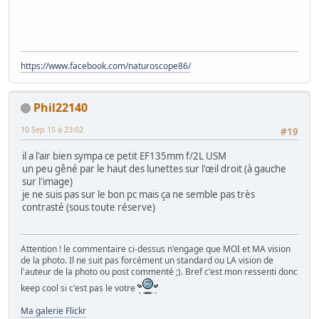
https://www.facebook.com/naturoscope86/
Phil22140
10 Sep 15 à 23:02
#19
il a l'air bien sympa ce petit EF135mm f/2L USM
un peu gêné par le haut des lunettes sur l'œil droit (à gauche
sur l'image)
je ne suis pas sur le bon pc mais ça ne semble pas très
contrasté (sous toute réserve)
Attention ! le commentaire ci-dessus n'engage que MOI et MA vision
de la photo. Il ne suit pas forcément un standard ou LA vision de
l'auteur de la photo ou post commenté ;). Bref c'est mon ressenti donc
keep cool si c'est pas le votre
Ma galerie Flickr