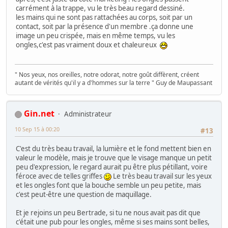
carrément à la trappe, vu le très beau regard dessiné.
les mains qui ne sont pas rattachées au corps, soit par un
contact, soit par la présence d'un membre .ça donne une
image un peu crispée, mais en même temps, vu les
ongles,c'est pas vraiment doux et chaleureux
" Nos yeux, nos oreilles, notre odorat, notre goût diffèrent, créent
autant de vérités qu'il y a d'hommes sur la terre " Guy de Maupassant
Gin.net
Administrateur
10 Sep 15 à 00:20
#13
C'est du très beau travail, la lumière et le fond mettent bien en
valeur le modèle, mais je trouve que le visage manque un petit
peu d'expression, le regard aurait pu être plus pétillant, voire
féroce avec de telles griffes
Le très beau travail sur les yeux
et les ongles font que la bouche semble un peu petite, mais
c'est peut-être une question de maquillage.
Et je rejoins un peu Bertrade, si tu ne nous avait pas dit que
c'était une pub pour les ongles, même si ses mains sont belles,