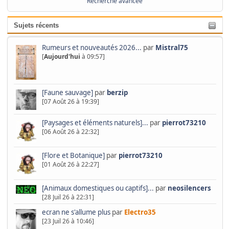
Recherche avancée
Sujets récents
Rumeurs et nouveautés 2026...
par
Mistral75
[
Aujourd'hui
à 09:57]
[Faune sauvage]
par
berzip
[07 Août 26 à 19:39]
[Paysages et éléments naturels]...
par
pierrot73210
[06 Août 26 à 22:32]
[Flore et Botanique]
par
pierrot73210
[01 Août 26 à 22:27]
[Animaux domestiques ou captifs]...
par
neosilencers
[28 Juil 26 à 22:31]
ecran ne s'allume plus
par
Electro35
[23 Juil 26 à 10:46]