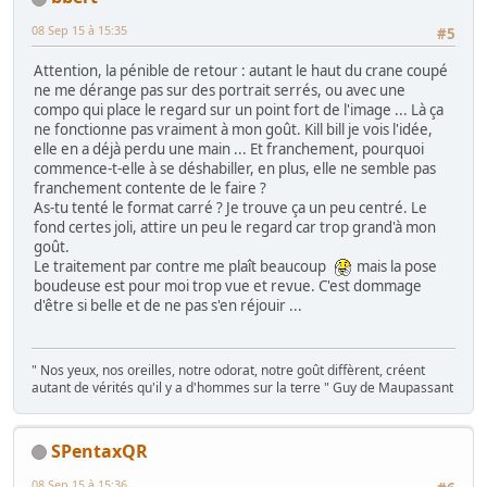
08 Sep 15 à 15:35
#5
Attention, la pénible de retour : autant le haut du crane coupé
ne me dérange pas sur des portrait serrés, ou avec une
compo qui place le regard sur un point fort de l'image ... Là ça
ne fonctionne pas vraiment à mon goût. Kill bill je vois l'idée,
elle en a déjà perdu une main ... Et franchement, pourquoi
commence-t-elle à se déshabiller, en plus, elle ne semble pas
franchement contente de le faire ?
As-tu tenté le format carré ? Je trouve ça un peu centré. Le
fond certes joli, attire un peu le regard car trop grand'à mon
goût.
Le traitement par contre me plaît beaucoup
mais la pose
boudeuse est pour moi trop vue et revue. C'est dommage
d'être si belle et de ne pas s'en réjouir ...
" Nos yeux, nos oreilles, notre odorat, notre goût diffèrent, créent
autant de vérités qu'il y a d'hommes sur la terre " Guy de Maupassant
SPentaxQR
08 Sep 15 à 15:36