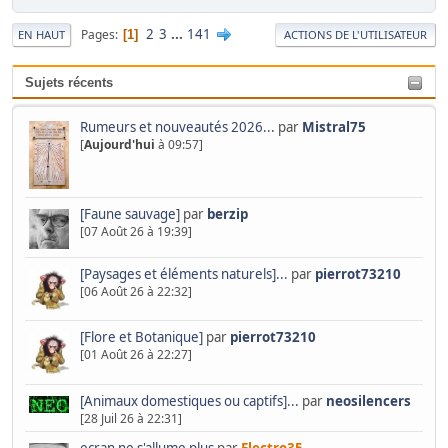
2
3
...
141
Pages
1
EN HAUT
ACTIONS DE L'UTILISATEUR
Sujets récents
Rumeurs et nouveautés 2026...
par
Mistral75
[
Aujourd'hui
à 09:57]
[Faune sauvage]
par
berzip
[07 Août 26 à 19:39]
[Paysages et éléments naturels]...
par
pierrot73210
[06 Août 26 à 22:32]
[Flore et Botanique]
par
pierrot73210
[01 Août 26 à 22:27]
[Animaux domestiques ou captifs]...
par
neosilencers
[28 Juil 26 à 22:31]
ecran ne s'allume plus
par
Electro35