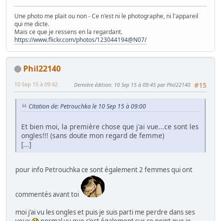
Une photo me plait ou non - Ce n'est ni le photographe, ni l'appareil
qui me dicte.
Mais ce que je ressens en la regardant.
https://www.flickr.com/photos/123044194@N07/
Phil22140
10 Sep 15 à 09:42
Dernière édition
: 10 Sep 15 à 09:45 par Phil22140
#15
Citation de: Petrouchka le 10 Sep 15 à 09:00
Et bien moi, la première chose que j'ai vue...ce sont les
ongles!!! (sans doute mon regard de femme)
[...]
pour info Petrouchka ce sont également 2 femmes qui ont
commentés avant toi
moi j'ai vu les ongles et puis je suis parti me perdre dans ses
yeux
normal vu que c'est également sur ce point que je