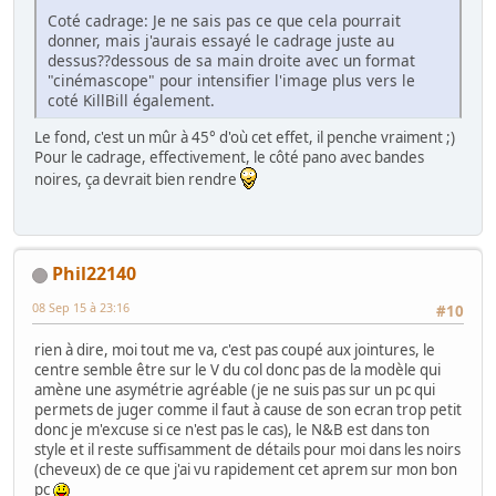
Coté cadrage: Je ne sais pas ce que cela pourrait
donner, mais j'aurais essayé le cadrage juste au
dessus??dessous de sa main droite avec un format
"cinémascope" pour intensifier l'image plus vers le
coté KillBill également.
Le fond, c'est un mûr à 45° d'où cet effet, il penche vraiment ;)
Pour le cadrage, effectivement, le côté pano avec bandes
noires, ça devrait bien rendre
Phil22140
08 Sep 15 à 23:16
#10
rien à dire, moi tout me va, c'est pas coupé aux jointures, le
centre semble être sur le V du col donc pas de la modèle qui
amène une asymétrie agréable (je ne suis pas sur un pc qui
permets de juger comme il faut à cause de son ecran trop petit
donc je m'excuse si ce n'est pas le cas), le N&B est dans ton
style et il reste suffisamment de détails pour moi dans les noirs
(cheveux) de ce que j'ai vu rapidement cet aprem sur mon bon
pc