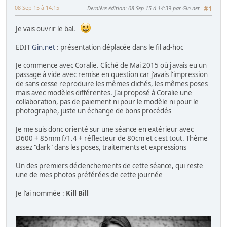
08 Sep 15 à 14:15
Dernière édition
: 08 Sep 15 à 14:39 par Gin.net
#1
Je vais ouvrir le bal.
EDIT
Gin.net
: présentation déplacée dans le fil ad-hoc
Je commence avec Coralie. Cliché de Mai 2015 où j'avais eu un
passage à vide avec remise en question car j'avais l'impression
de sans cesse reproduire les mêmes clichés, les mêmes poses
mais avec modèles différentes. J'ai proposé à Coralie une
collaboration, pas de paiement ni pour le modèle ni pour le
photographe, juste un échange de bons procédés
Je me suis donc orienté sur une séance en extérieur avec
D600 + 85mm f/1.4 + réflecteur de 80cm et c'est tout. Thème
assez "dark" dans les poses, traitements et expressions
Un des premiers déclenchements de cette séance, qui reste
une de mes photos préférées de cette journée
Je l'ai nommée :
Kill Bill