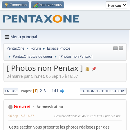
Connexion
Inscrivez-vous
Menu principal
PentaxOne
Forum
Espace Photos
►
►
PentaxOnautes de coeur
[ Photos non Pentax ]
►
►
[ Photos non Pentax ]
Démarré par Gin.net, 06 Sep 15 à 16:57
2
3
...
141
Pages
1
EN BAS
ACTIONS DE L'UTILISATEUR
Gin.net
Administrateur
06 Sep 15 à 16:57
Dernière édition
: 26 Août 21 à 11:17 par Gin.net
Cette section vous présente les photos réalisées par des