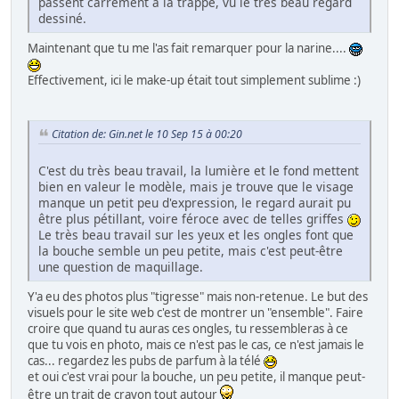
passent carrément à la trappe, vu le très beau regard
dessiné.
Maintenant que tu me l'as fait remarquer pour la narine....
Effectivement, ici le make-up était tout simplement sublime :)
Citation de: Gin.net le 10 Sep 15 à 00:20
C'est du très beau travail, la lumière et le fond mettent
bien en valeur le modèle, mais je trouve que le visage
manque un petit peu d'expression, le regard aurait pu
être plus pétillant, voire féroce avec de telles griffes
Le très beau travail sur les yeux et les ongles font que
la bouche semble un peu petite, mais c'est peut-être
une question de maquillage.
Y'a eu des photos plus "tigresse" mais non-retenue. Le but des
visuels pour le site web c'est de montrer un "ensemble". Faire
croire que quand tu auras ces ongles, tu ressembleras à ce
que tu vois en photo, mais ce n'est pas le cas, ce n'est jamais le
cas... regardez les pubs de parfum à la télé
et oui c'est vrai pour la bouche, un peu petite, il manque peut-
être un trait de crayon tout autour