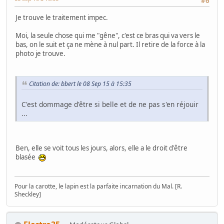
#6
Je trouve le traitement impec.
Moi, la seule chose qui me "gêne", c'est ce bras qui va vers le
bas, on le suit et ça ne mène à nul part. Il retire de la force à la
photo je trouve.
Citation de: bbert le 08 Sep 15 à 15:35
C'est dommage d'être si belle et de ne pas s'en réjouir
...
Ben, elle se voit tous les jours, alors, elle a le droit d'être
blasée
Pour la carotte, le lapin est la parfaite incarnation du Mal. [R.
Sheckley]