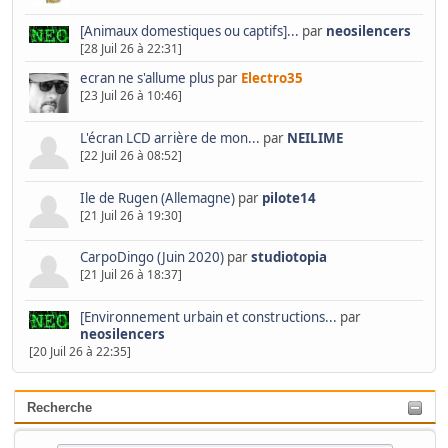
[Animaux domestiques ou captifs]...
par
neosilencers
[28 Juil 26 à 22:31]
ecran ne s'allume plus
par
Electro35
[23 Juil 26 à 10:46]
L'écran LCD arrière de mon...
par
NEILIME
[22 Juil 26 à 08:52]
Ile de Rugen (Allemagne)
par
pilote14
[21 Juil 26 à 19:30]
CarpoDingo (Juin 2020)
par
studiotopia
[21 Juil 26 à 18:37]
[Environnement urbain et constructions...
par
neosilencers
[20 Juil 26 à 22:35]
Recherche