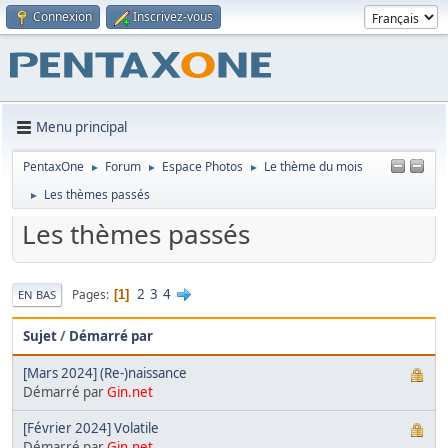
Connexion
Inscrivez-vous
Menu principal
PentaxOne
Forum
Espace Photos
Le thème du mois
►
►
►
Les thèmes passés
►
Les thèmes passés
2
3
4
Pages
1
EN BAS
Sujet
/
Démarré par
[Mars 2024] (Re-)naissance
Démarré par
Gin.net
[Février 2024] Volatile
Démarré par
Gin.net