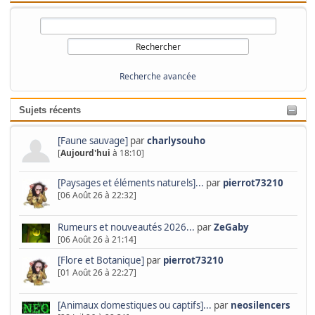
Recherche avancée
Sujets récents
[Faune sauvage]
par
charlysouho
[
Aujourd'hui
à 18:10]
[Paysages et éléments naturels]...
par
pierrot73210
[06 Août 26 à 22:32]
Rumeurs et nouveautés 2026...
par
ZeGaby
[06 Août 26 à 21:14]
[Flore et Botanique]
par
pierrot73210
[01 Août 26 à 22:27]
[Animaux domestiques ou captifs]...
par
neosilencers