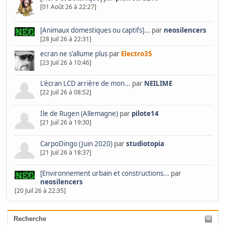
[01 Août 26 à 22:27]
[Animaux domestiques ou captifs]...
par
neosilencers
[28 Juil 26 à 22:31]
ecran ne s'allume plus
par
Electro35
[23 Juil 26 à 10:46]
L'écran LCD arrière de mon...
par
NEILIME
[22 Juil 26 à 08:52]
Ile de Rugen (Allemagne)
par
pilote14
[21 Juil 26 à 19:30]
CarpoDingo (Juin 2020)
par
studiotopia
[21 Juil 26 à 18:37]
[Environnement urbain et constructions...
par
neosilencers
[20 Juil 26 à 22:35]
Recherche