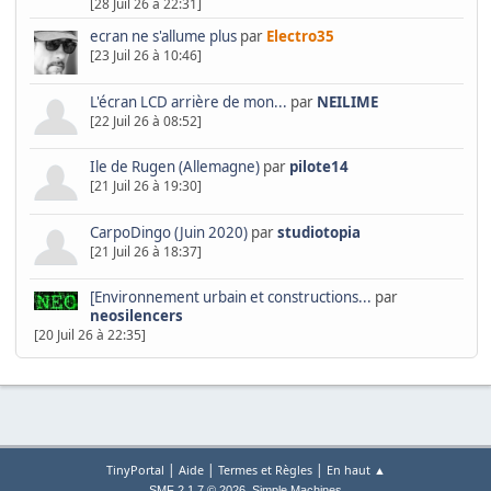
[28 Juil 26 à 22:31]
ecran ne s'allume plus
par
Electro35
[23 Juil 26 à 10:46]
L'écran LCD arrière de mon...
par
NEILIME
[22 Juil 26 à 08:52]
Ile de Rugen (Allemagne)
par
pilote14
[21 Juil 26 à 19:30]
CarpoDingo (Juin 2020)
par
studiotopia
[21 Juil 26 à 18:37]
[Environnement urbain et constructions...
par
neosilencers
[20 Juil 26 à 22:35]
|
|
|
TinyPortal
Aide
Termes et Règles
En haut ▲
,
SMF 2.1.7 © 2026
Simple Machines