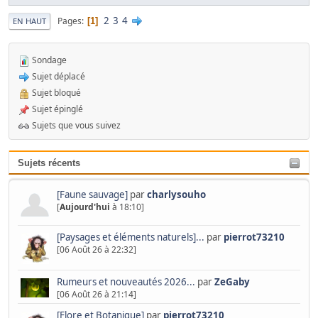
2
3
4
Pages
1
EN HAUT
Sondage
Sujet déplacé
Sujet bloqué
Sujet épinglé
Sujets que vous suivez
Sujets récents
[Faune sauvage]
par
charlysouho
[
Aujourd'hui
à 18:10]
[Paysages et éléments naturels]...
par
pierrot73210
[06 Août 26 à 22:32]
Rumeurs et nouveautés 2026...
par
ZeGaby
[06 Août 26 à 21:14]
[Flore et Botanique]
par
pierrot73210