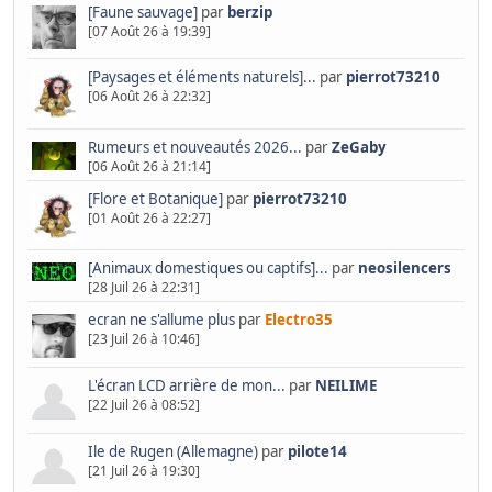
[Faune sauvage]
par
berzip
[07 Août 26 à 19:39]
[Paysages et éléments naturels]...
par
pierrot73210
[06 Août 26 à 22:32]
Rumeurs et nouveautés 2026...
par
ZeGaby
[06 Août 26 à 21:14]
[Flore et Botanique]
par
pierrot73210
[01 Août 26 à 22:27]
[Animaux domestiques ou captifs]...
par
neosilencers
[28 Juil 26 à 22:31]
ecran ne s'allume plus
par
Electro35
[23 Juil 26 à 10:46]
L'écran LCD arrière de mon...
par
NEILIME
[22 Juil 26 à 08:52]
Ile de Rugen (Allemagne)
par
pilote14
[21 Juil 26 à 19:30]