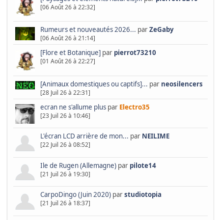
[06 Août 26 à 22:32]
Rumeurs et nouveautés 2026...
par
ZeGaby
[06 Août 26 à 21:14]
[Flore et Botanique]
par
pierrot73210
[01 Août 26 à 22:27]
[Animaux domestiques ou captifs]...
par
neosilencers
[28 Juil 26 à 22:31]
ecran ne s'allume plus
par
Electro35
[23 Juil 26 à 10:46]
L'écran LCD arrière de mon...
par
NEILIME
[22 Juil 26 à 08:52]
Ile de Rugen (Allemagne)
par
pilote14
[21 Juil 26 à 19:30]
CarpoDingo (Juin 2020)
par
studiotopia
[21 Juil 26 à 18:37]