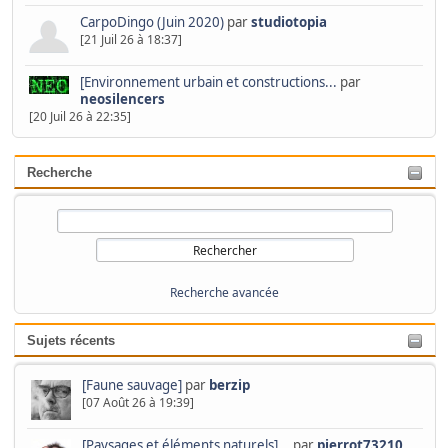
CarpoDingo (Juin 2020)
par
studiotopia
[21 Juil 26 à 18:37]
[Environnement urbain et constructions...
par
neosilencers
[20 Juil 26 à 22:35]
Recherche
Recherche avancée
Sujets récents
[Faune sauvage]
par
berzip
[07 Août 26 à 19:39]
[Paysages et éléments naturels]...
par
pierrot73210