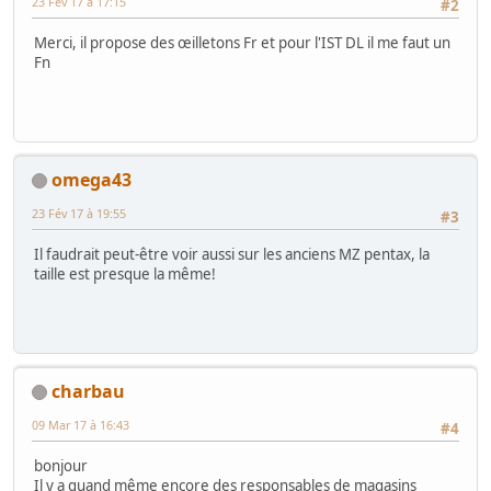
23 Fév 17 à 17:15
#2
Merci, il propose des œilletons Fr et pour l'IST DL il me faut un
Fn
omega43
23 Fév 17 à 19:55
#3
Il faudrait peut-être voir aussi sur les anciens MZ pentax, la
taille est presque la même!
charbau
09 Mar 17 à 16:43
#4
bonjour
Il y a quand même encore des responsables de magasins