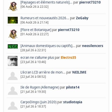
[Paysages et éléments naturels]...
par
pierrot73210
[06 Août 26 à 22:32]
Rumeurs et nouveautés 2026...
par
ZeGaby
[06 Août 26 à 21:14]
[Flore et Botanique]
par
pierrot73210
[01 Août 26 à 22:27]
[Animaux domestiques ou captifs]...
par
neosilencers
[28 Juil 26 à 22:31]
ecran ne s'allume plus
par
Electro35
[23 Juil 26 à 10:46]
L'écran LCD arrière de mon...
par
NEILIME
[22 Juil 26 à 08:52]
Ile de Rugen (Allemagne)
par
pilote14
[21 Juil 26 à 19:30]
CarpoDingo (Juin 2020)
par
studiotopia
[21 Juil 26 à 18:37]