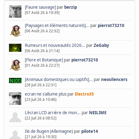
[Faune sauvage]
par
berzip
[07 Août 26 à 19:39]
[Paysages et éléments naturels]...
par
pierrot73210
[06 Août 26 à 22:32]
Rumeurs et nouveautés 2026...
par
ZeGaby
[06 Août 26 à 21:14]
[Flore et Botanique]
par
pierrot73210
[01 Août 26 à 22:27]
[Animaux domestiques ou captifs]...
par
neosilencers
[28 Juil 26 à 22:31]
ecran ne s'allume plus
par
Electro35
[23 Juil 26 à 10:46]
L'écran LCD arrière de mon...
par
NEILIME
[22 Juil 26 à 08:52]
Ile de Rugen (Allemagne)
par
pilote14
[21 Juil 26 à 19:30]