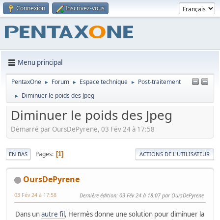
Connexion
Inscrivez-vous
Menu principal
PentaxOne
Forum
Espace technique
Post-traitement
►
►
►
Diminuer le poids des Jpeg
►
Diminuer le poids des Jpeg
Démarré par OursDePyrene, 03 Fév 24 à 17:58
Pages
1
EN BAS
ACTIONS DE L'UTILISATEUR
OursDePyrene
03 Fév 24 à 17:58
Dernière édition
: 03 Fév 24 à 18:07 par OursDePyrene
Dans un
autre fil
, Hermès donne une solution pour diminuer la