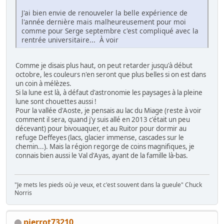
J'ai bien envie de renouveler la belle expérience de
l'année dernière mais malheureusement pour moi
comme pour Serge septembre c'est compliqué avec la
rentrée universitaire... À voir
Comme je disais plus haut, on peut retarder jusqu'à début
octobre, les couleurs n'en seront que plus belles si on est dans
un coin à mélèzes.
Si la lune est là, à défaut d'astronomie les paysages à la pleine
lune sont chouettes aussi !
Pour la vallée d'Aoste, je pensais au lac du Miage (reste à voir
comment il sera, quand j'y suis allé en 2013 c'était un peu
décevant) pour bivouaquer, et au Ruitor pour dormir au
refuge Deffeyes (lacs, glacier immense, cascades sur le
chemin...). Mais la région regorge de coins magnifiques, je
connais bien aussi le Val d'Ayas, ayant de la famille là-bas.
"Je mets les pieds où je veux, et c'est souvent dans la gueule" Chuck
Norris
pierrot73210