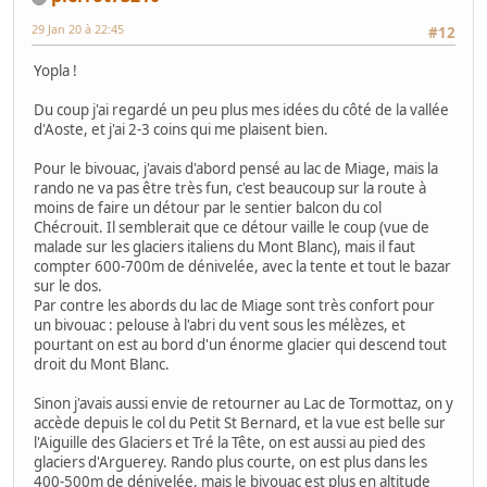
29 Jan 20 à 22:45
#12
Yopla !
Du coup j'ai regardé un peu plus mes idées du côté de la vallée
d'Aoste, et j'ai 2-3 coins qui me plaisent bien.
Pour le bivouac, j'avais d'abord pensé au lac de Miage, mais la
rando ne va pas être très fun, c'est beaucoup sur la route à
moins de faire un détour par le sentier balcon du col
Chécrouit. Il semblerait que ce détour vaille le coup (vue de
malade sur les glaciers italiens du Mont Blanc), mais il faut
compter 600-700m de dénivelée, avec la tente et tout le bazar
sur le dos.
Par contre les abords du lac de Miage sont très confort pour
un bivouac : pelouse à l'abri du vent sous les mélèzes, et
pourtant on est au bord d'un énorme glacier qui descend tout
droit du Mont Blanc.
Sinon j'avais aussi envie de retourner au Lac de Tormottaz, on y
accède depuis le col du Petit St Bernard, et la vue est belle sur
l'Aiguille des Glaciers et Tré la Tête, on est aussi au pied des
glaciers d'Arguerey. Rando plus courte, on est plus dans les
400-500m de dénivelée, mais le bivouac est plus en altitude