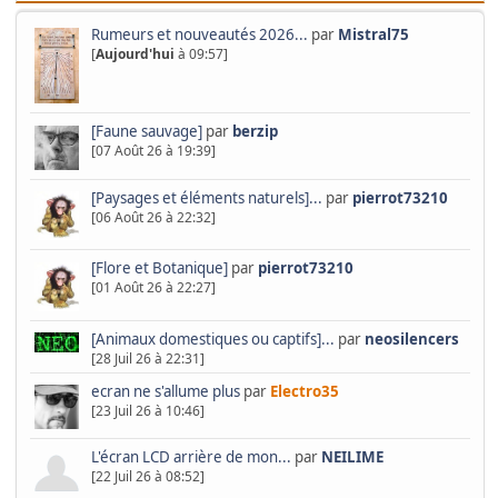
Rumeurs et nouveautés 2026...
par
Mistral75
[
Aujourd'hui
à 09:57]
[Faune sauvage]
par
berzip
[07 Août 26 à 19:39]
[Paysages et éléments naturels]...
par
pierrot73210
[06 Août 26 à 22:32]
[Flore et Botanique]
par
pierrot73210
[01 Août 26 à 22:27]
[Animaux domestiques ou captifs]...
par
neosilencers
[28 Juil 26 à 22:31]
ecran ne s'allume plus
par
Electro35
[23 Juil 26 à 10:46]
L'écran LCD arrière de mon...
par
NEILIME
[22 Juil 26 à 08:52]