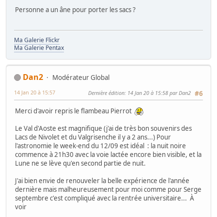
Personne a un âne pour porter les sacs ?
Ma Galerie Flickr
Ma Galerie Pentax
Dan2
Modérateur Global
14 Jan 20 à 15:57
Dernière édition
: 14 Jan 20 à 15:58 par Dan2
#6
Merci d'avoir repris le flambeau Pierrot
Le Val d'Aoste est magnifique (j'ai de très bon souvenirs des
Lacs de Nivolet et du Valgrisenche il y a 2 ans...) Pour
l'astronomie le week-end du 12/09 est idéal : la nuit noire
commence à 21h30 avec la voie lactée encore bien visible, et la
Lune ne se lève qu'en second partie de nuit.
J'ai bien envie de renouveler la belle expérience de l'année
dernière mais malheureusement pour moi comme pour Serge
septembre c'est compliqué avec la rentrée universitaire... À
voir