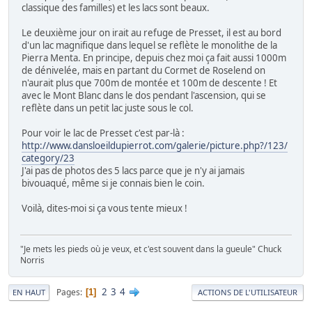
classique des familles) et les lacs sont beaux.
Le deuxième jour on irait au refuge de Presset, il est au bord
d'un lac magnifique dans lequel se reflète le monolithe de la
Pierra Menta. En principe, depuis chez moi ça fait aussi 1000m
de dénivelée, mais en partant du Cormet de Roselend on
n'aurait plus que 700m de montée et 100m de descente ! Et
avec le Mont Blanc dans le dos pendant l'ascension, qui se
reflète dans un petit lac juste sous le col.
Pour voir le lac de Presset c'est par-là :
http://www.dansloeildupierrot.com/galerie/picture.php?/123/
category/23
J'ai pas de photos des 5 lacs parce que je n'y ai jamais
bivouaqué, même si je connais bien le coin.
Voilà, dites-moi si ça vous tente mieux !
"Je mets les pieds où je veux, et c'est souvent dans la gueule" Chuck
Norris
2
3
4
Pages
1
EN HAUT
ACTIONS DE L'UTILISATEUR