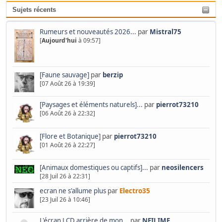
Sujets récents
Rumeurs et nouveautés 2026...
par
Mistral75
[
Aujourd'hui
à 09:57]
[Faune sauvage]
par
berzip
[07 Août 26 à 19:39]
[Paysages et éléments naturels]...
par
pierrot73210
[06 Août 26 à 22:32]
[Flore et Botanique]
par
pierrot73210
[01 Août 26 à 22:27]
[Animaux domestiques ou captifs]...
par
neosilencers
[28 Juil 26 à 22:31]
ecran ne s'allume plus
par
Electro35
[23 Juil 26 à 10:46]
L'écran LCD arrière de mon...
par
NEILIME