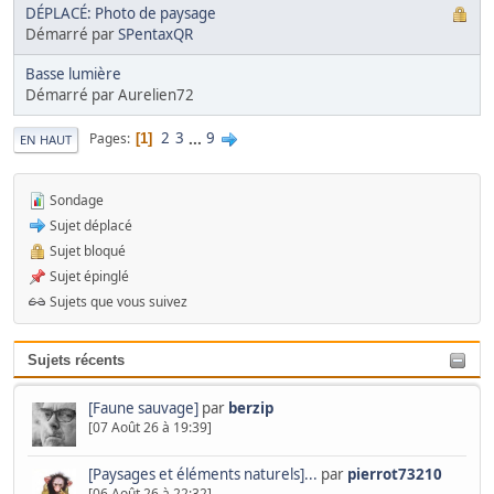
DÉPLACÉ: Photo de paysage
Démarré par
SPentaxQR
Basse lumière
Démarré par Aurelien72
2
3
...
9
Pages
1
EN HAUT
Sondage
Sujet déplacé
Sujet bloqué
Sujet épinglé
Sujets que vous suivez
Sujets récents
[Faune sauvage]
par
berzip
[07 Août 26 à 19:39]
[Paysages et éléments naturels]...
par
pierrot73210
[06 Août 26 à 22:32]