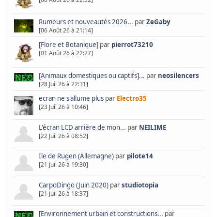
Rumeurs et nouveautés 2026...
par
ZeGaby
[06 Août 26 à 21:14]
[Flore et Botanique]
par
pierrot73210
[01 Août 26 à 22:27]
[Animaux domestiques ou captifs]...
par
neosilencers
[28 Juil 26 à 22:31]
ecran ne s'allume plus
par
Electro35
[23 Juil 26 à 10:46]
L'écran LCD arrière de mon...
par
NEILIME
[22 Juil 26 à 08:52]
Ile de Rugen (Allemagne)
par
pilote14
[21 Juil 26 à 19:30]
CarpoDingo (Juin 2020)
par
studiotopia
[21 Juil 26 à 18:37]
[Environnement urbain et constructions...
par