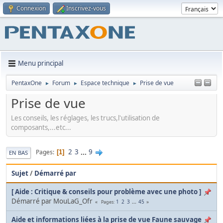
Connexion
Inscrivez-vous
Menu principal
PentaxOne
Forum
Espace technique
Prise de vue
►
►
►
Prise de vue
Les conseils, les réglages, les trucs,l'utilisation de
composants,...etc...
2
3
...
9
Pages
1
EN BAS
Sujet
/
Démarré par
[ Aide : Critique & conseils pour problème avec une photo ]
Démarré par MouLaG_Ofr
1
2
3
...
45
Pages
Aide et informations liées à la prise de vue Faune sauvage