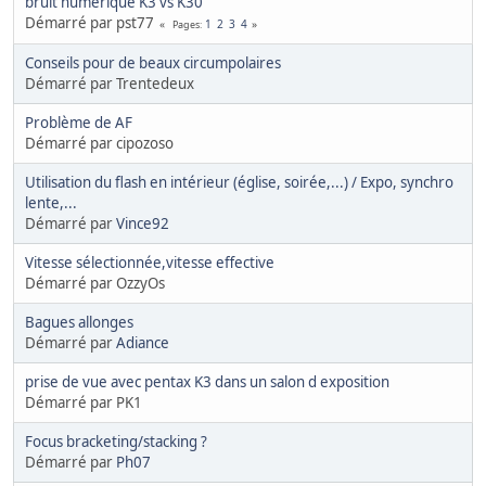
bruit numerique K3 vs K30
Démarré par pst77
1
2
3
4
Pages
Conseils pour de beaux circumpolaires
Démarré par Trentedeux
Problème de AF
Démarré par cipozoso
Utilisation du flash en intérieur (église, soirée,...) / Expo, synchro
lente,...
Démarré par
Vince92
Vitesse sélectionnée,vitesse effective
Démarré par OzzyOs
Bagues allonges
Démarré par
Adiance
prise de vue avec pentax K3 dans un salon d exposition
Démarré par PK1
Focus bracketing/stacking ?
Démarré par
Ph07