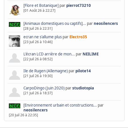
[Flore et Botanique]
par
pierrot73210
[01 Août 26 à 22:27]
[Animaux domestiques ou captifs]...
par
neosilencers
[28 Juil 26 à 22:31]
ecran ne s'allume plus
par
Electro35
[23 Juil 26 à 10:46]
L'écran LCD arrière de mon...
par
NEILIME
[22 Juil 26 à 08:52]
Ile de Rugen (Allemagne)
par
pilote14
[21 Juil 26 à 19:30]
CarpoDingo (Juin 2020)
par
studiotopia
[21 Juil 26 à 18:37]
[Environnement urbain et constructions...
par
neosilencers
[20 Juil 26 à 22:35]